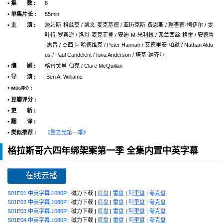
• 集 数 :
8
• 单集片长 :
55min
• 主 演 :
詹姆斯·科兹莫 / 凯文·麦克基德 / 亚历克斯·费恩斯 / 理查德·柯伊尔 / 雯
叶特·罗宾逊 / 洛恩·麦克菲登 / 安迪·M·米利根 / 弗兰西丝·格雷 / 安德鲁
·惠普 / 杰西卡·哈德维克 / Peter Hannah / 艾德里安·帕默 / Nathan Aldo
us / Paul Candelent / Iona Anderson / 塔基·纳齐尔
• 编 剧 :
格雷戈里·伯克 / Clare McQuillan
• 导 演 :
Ben A. Williams
•
:
IMDb评分
• 豆瓣评分 :
• 更 新 :
• 翻 译 :
• 类似推荐 :
《警之光第一季》
格拉斯哥六四年绑架案第一季 全集内置中英字幕
在线云播
S01E01.中英字幕.1080P
| 磁力下载 |
度盘
|
雷盘
|
阿里盘
|
夸克盘
S01E02.中英字幕.1080P
| 磁力下载 |
度盘
|
雷盘
|
阿里盘
|
夸克盘
S01E03.中英字幕.1080P
| 磁力下载 |
度盘
|
雷盘
|
阿里盘
|
夸克盘
S01E04.中英字幕.1080P
| 磁力下载 |
度盘
|
雷盘
|
阿里盘
|
夸克盘