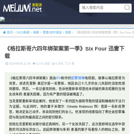
首页
>
2023新剧
>
美剧
>
罪案/动作谍战
>
英剧
> 《格拉斯哥六四年绑架案第一季》Six Four
《格拉斯哥六四年绑架案第一季》Six Four 迅雷下
载
2023/06/06 21:09
5,373 浏览
0 评论
0 赞
《格拉斯哥六四年绑架案》是由
ITV
制作的
犯罪
惊悚
电视剧，故事以格拉斯哥为
背景，讲述克里斯·奥尼尔是一名警探，他因自己十几岁的女儿失踪的消息而感
到震惊。然后，一名记者找到他，告诉他重新审视曾经未侦破的臭名昭著的当地
女孩朱莉·麦基失踪案，因为有严重的错误被掩盖了。
当克里斯重新审视此案时，他发现了一系列因为腐败导致的错误和确凿的不法行
为证据。与此同时，他的妻子米歇尔（Vinette Robinson 饰）曾是一名卧底警
官，她决定自己动手，亲自找到他们的女儿。但发现的线索指向了黑社会犯罪集
团与政治机构最高层之间的密切联系。
但就在克里斯和米歇尔接近真相时，另一个女孩失踪了，这次是即将在选举中获
胜的司法部长的女儿。这起绑架案与朱莉·麦基的案子有着惊人的相似之处，那