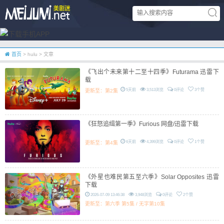
首页
> hulu > 文章
《飞出个未来第十二至十四季》Futurama 迅雷下
载
5天前
3,513浏览
0评论
3个赞
更新至：第2集
《狂怒追缉第一季》Furious 网盘/迅雷下载
6天前
4,399浏览
0评论
1个赞
更新至：第4集
《外星也难民第五至六季》Solar Opposites 迅雷
下载
2026-07-09 13:46:38
3,948浏览
0评论
2个赞
更新至：第六季 第5集 / 无字第10集