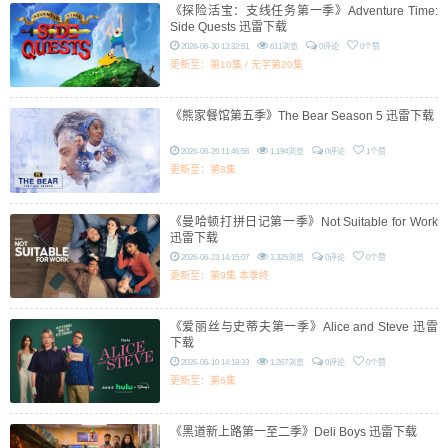
《探险活宝：支线任务第一季》Adventure Time:
Side Quests 迅雷下载
2026-06-30 13:32:51
611浏览
0评论
0个赞
更新至：第10集 / 无字第20集
《熊家餐馆第五季》The Bear Season 5 迅雷下载
2026-06-26 11:46:56
1,194浏览
0评论
1个赞
更新至：第8集
《曼哈顿打拼日记第一季》Not Suitable for Work
迅雷下载
2026-06-23 14:15:07
3,325浏览
0评论
0个赞
更新至：第9集 本季终
《爱丽丝与史蒂夫第一季》Alice and Steve 迅雷
下载
2026-06-10 14:18:33
1,267浏览
0评论
0个赞
更新至：第6集
《黑道新上路第一至二季》Deli Boys 迅雷下载