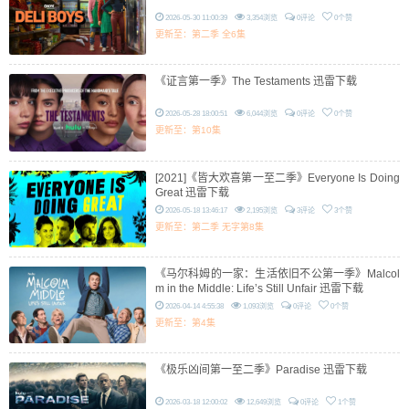
2026-05-30 11:00:39
3,354浏览
0评论
0个赞
更新至：第二季 全6集
《证言第一季》The Testaments 迅雷下载
2026-05-28 18:00:51
6,044浏览
0评论
0个赞
更新至：第10集
[2021]《皆大欢喜第一至二季》Everyone Is Doing
Great 迅雷下载
2026-05-18 13:46:17
2,195浏览
3评论
3个赞
更新至：第二季 无字第8集
《马尔科姆的一家：生活依旧不公第一季》Malcol
m in the Middle: Life’s Still Unfair 迅雷下载
2026-04-14 4:55:38
1,093浏览
0评论
0个赞
更新至：第4集
《极乐凶间第一至二季》Paradise 迅雷下载
2026-03-18 12:00:02
12,649浏览
0评论
1个赞