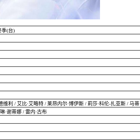
季(台)
德维利 / 艾比·艾略特 / 莱昂内尔·博伊斯 / 莉莎·科伦-扎亚斯 / 马
琳·谢蒂娜 / 雷内·古布