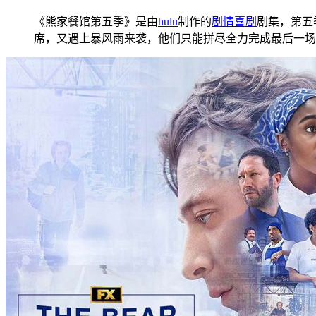
《熊家餐馆第五季》是由
hulu
制作的
剧情
喜剧
剧集，第五季
席，又遇上暴风雨来袭，他们只能拼尽全力完成最后一场