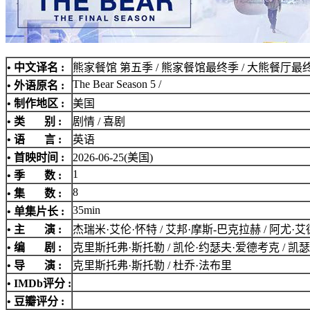
• 中文译名 :
熊家餐馆 第五季 / 熊家餐馆最终季 / 大熊餐厅最终
The Bear Season 5 /
• 外语原名 :
• 制作地区 :
美国
• 类 别 :
剧情 / 喜剧
• 语 言 :
英语
• 首映时间 :
2026-06-25(美国)
1
• 季 数 :
8
• 集 数 :
35min
• 单集片长 :
• 主 演 :
杰瑞米·艾伦·怀特 / 艾邦·摩斯-巴克拉赫 / 阿尤·艾
• 编 剧 :
克里斯托弗·斯托勒 / 凯伦·约瑟夫·爱德考克 / 凯瑟
• 导 演 :
克里斯托弗·斯托勒 / 杜乔·法布里
•
IMDb评分
:
• 豆瓣评分 :