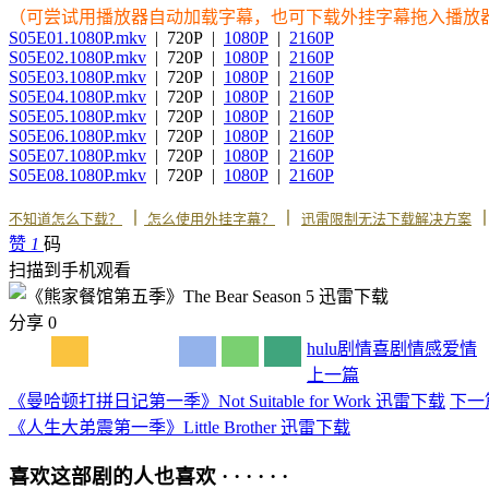
（可尝试用播放器自动加载字幕，也可下载外挂字幕拖入播放
S05E01.1080P.mkv
| 720P |
1080P
|
2160P
S05E02.1080P.mkv
| 720P |
1080P
|
2160P
S05E03.1080P.mkv
| 720P |
1080P
|
2160P
S05E04.1080P.mkv
| 720P |
1080P
|
2160P
S05E05.1080P.mkv
| 720P |
1080P
|
2160P
S05E06.1080P.mkv
| 720P |
1080P
|
2160P
S05E07.1080P.mkv
| 720P |
1080P
|
2160P
S05E08.1080P.mkv
| 720P |
1080P
|
2160P
丨
丨
不知道怎么下载？
怎么使用外挂字幕？
迅雷限制无法下载解决方案
赞
1
码
扫描到手机观看
分享
0
hulu
剧情
喜剧
情感
爱情
上一篇
《曼哈顿打拼日记第一季》Not Suitable for Work 迅雷下载
下一
《人生大弟震第一季》Little Brother 迅雷下载
喜欢这部剧的人也喜欢 · · · · · ·