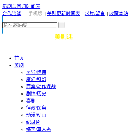
新剧与回归时间表
合作洽谈
|
手机版
|
美剧更新时间表
|
求片/留言
|
收藏本站
|
首页
美剧
灵异/惊悚
魔幻/科幻
罪案/动作谍战
剧情/历史
喜剧
律政/医务
动漫/动画
纪录片
综艺/真人秀