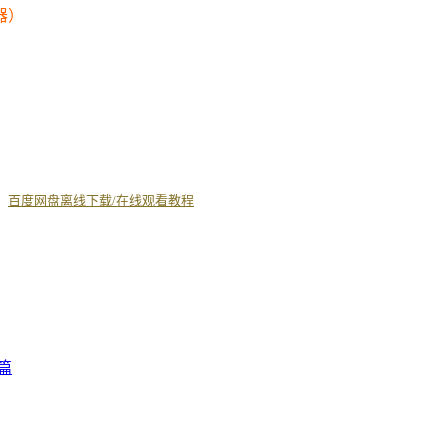
器）
丨
百度网盘离线下载/在线观看教程
篇