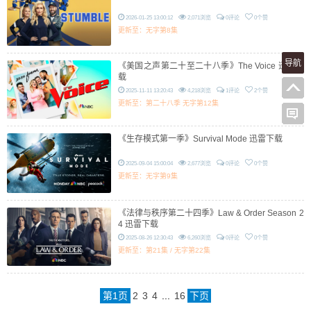
2026-01-25 13:00:12
2,071浏览
0评论
0个赞
更新至：无字第8集
导航
《美国之声第二十至二十八季》The Voice 迅雷下
载
2025-11-11 13:20:43
4,218浏览
1评论
2个赞
更新至：第二十八季 无字第12集
《生存模式第一季》Survival Mode 迅雷下载
2025-09-04 15:00:04
2,677浏览
0评论
0个赞
更新至：无字第9集
《法律与秩序第二十四季》Law & Order Season 2
4 迅雷下载
2025-08-26 12:30:43
6,260浏览
0评论
0个赞
更新至：第21集 / 无字第22集
第
1
页
2
3
4
...
16
下页