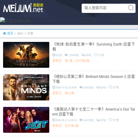
首页
> NBC > 文章
《地球·劫后重生第一季》Surviving Earth 迅雷下
载
6天前
7,264浏览
3评论
2个赞
更新至：第7集 / 无字第8集
《绝妙心灵第二季》Brilliant Minds Season 2 迅雷
下载
2026-07-02 13:30:48
8,381浏览
0评论
3个赞
更新至：第20集
《美国达人第十七至二十一季》America’s Got Tal
ent 迅雷下载
2026-06-21 12:20:19
8,437浏览
2评论
3个赞
更新至：无字第3集