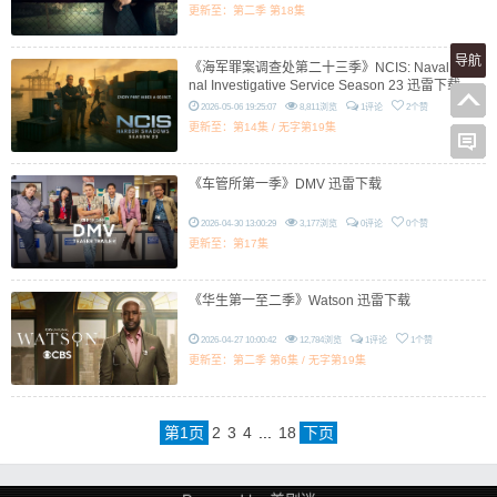
更新至：第二季 第18集
导航
《海军罪案调查处第二十三季》NCIS: Naval Crimi
nal Investigative Service Season 23 迅雷下载
2026-05-06 19:25:07
8,811浏览
1评论
2个赞
更新至：第14集 / 无字第19集
《车管所第一季》DMV 迅雷下载
2026-04-30 13:00:29
3,177浏览
0评论
0个赞
更新至：第17集
《华生第一至二季》Watson 迅雷下载
2026-04-27 10:00:42
12,784浏览
1评论
1个赞
更新至：第二季 第6集 / 无字第19集
第
1
页
2
3
4
...
18
下页