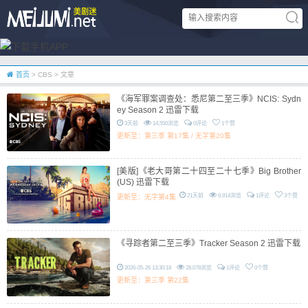
首页
> CBS > 文章
《海军罪案调查处：悉尼第二至三季》NCIS: Sydn
ey Season 2 迅雷下载
3天前
14,550浏览
0评论
1个赞
更新至：第三季 第17集 / 无字第20集
[美版]《老大哥第二十四至二十七季》Big Brother
(US) 迅雷下载
21天前
6,914浏览
1评论
3个赞
更新至：无字第4集
《寻踪者第二至三季》Tracker Season 2 迅雷下载
2026-05-26 13:30:18
28,078浏览
1评论
0个赞
更新至：第三季 第22集