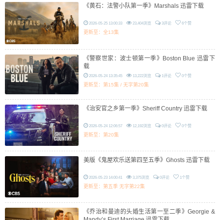
《黄石：法警小队第一季》Marshals 迅雷下载
2026-05-25 13:00:33
23,404浏览
3评论
6个赞
更新至：全13集
《警察世家：波士顿第一季》Boston Blue 迅雷下
载
2026-05-24 13:35:45
13,222浏览
1评论
0个赞
更新至：第15集 / 无字第20集
《治安官之乡第一季》Sheriff Country 迅雷下载
2026-05-24 12:06:57
12,192浏览
0评论
0个赞
更新至：第20集
美版《鬼屋欢乐送第四至五季》Ghosts 迅雷下载
2026-05-23 14:00:41
3,375浏览
0评论
1个赞
更新至：第五季 无字第22集
《乔治和曼迪的头婚生活第一至二季》Georgie &
Mandy’s First Marriage 迅雷下载