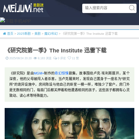
首页
>
2025新剧
>
美剧
>
魔幻/科幻
> 《研究院第一季》The Institute 迅雷下载
《研究院第一季》The Institute 迅雷下载
2025/08/24 20:20
9,183 浏览
0 评论
11 赞
《研究院》是由
MGM+
制作的
奇幻
惊悚
剧集，故事围绕卢克·埃利斯展开，某个
深夜，他的父母被闯入者杀害。当卢克醒来时，发现自己置身于一座名为"研究
所"的诡异设施中，房间陈设与他自己的卧室一模一样，唯独少了窗户。房门外
是无数相同的门，每扇门后都关押着和他遭遇相同的孩子，这些孩子都拥有心灵
致动、读心术等特殊能力。