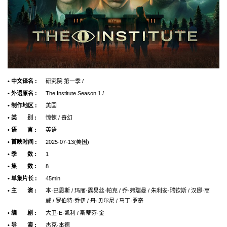
• 中文译名 :
研究院 第一季 /
• 外语原名 :
The Institute Season 1 /
• 制作地区 :
美国
• 类 别 :
惊悚 / 奇幻
• 语 言 :
英语
• 首映时间 :
2025-07-13(美国)
• 季 数 :
1
• 集 数 :
8
• 单集片长 :
45min
• 主 演 :
本·巴恩斯 / 玛丽-露易丝·帕克 / 乔·弗瑞曼 / 朱利安·瑞钦斯 / 汉娜·高
威 / 罗伯特·乔伊 / 丹·贝尔尼 / 马丁·罗奇
• 编 剧 :
大卫·E·凯利 / 斯蒂芬·金
• 导 演 :
杰克·本德