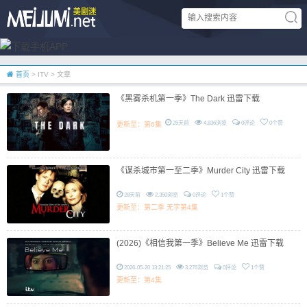
首页
> ITV > 文章
《黑雾杀机第一季》The Dark 迅雷下载
25天前
4,836浏览
0评论
0个赞
更新至：第6集
《谋杀城市第一至二季》Murder City 迅雷下载
28天前
2,350浏览
0评论
1个赞
更新至：第二季 无字第4集
(2026)《相信我第一季》Believe Me 迅雷下载
2026-05-20 13:21:25
3,276浏览
0评论
1个赞
更新至：第4集