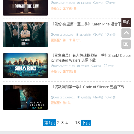
2025-09-01 11:05:13
1,436浏览
0评论
0个赞
更新至：无字第4集
导航
《凯伦·皮里第一至二季》Karen Pirie 迅雷下载
2025-08-15 1:23:40
11,726浏览
1评论
3个赞
更新至：第二季 第3集
《鲨鱼来袭！名人惊魂挑战第一季》Shark! Celebr
ity Infested Waters 迅雷下载
2025-07-17 11:11:09
935浏览
0评论
0个赞
更新至：无字第5集
《沉默法则第一季》Code of Silence 迅雷下载
2025-06-23 10:50:21
7,485浏览
0评论
0个赞
更新至：第6集
第
1
页
2
3
4
...
13
下页