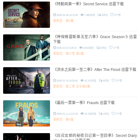
《特勤局第一季》Secret Service 迅雷下载
2026-04-28 14:13:34
7,385浏览
2评论
0个赞
更新至：第5集
《神探格雷斯第五至六季》Grace Season 5 迅雷
下载
2026-04-21 9:35:13
8,934浏览
2评论
1个赞
更新至：第六季 第4集
《洪水之后第一至二季》After The Flood 迅雷下载
2026-01-19 10:59:42
10,747浏览
4评论
2个赞
更新至：第二季 无字第6集
《最后一票第一季》Frauds 迅雷下载
2026-01-11 12:37:26
12,748浏览
1评论
2个赞
更新至：第6集
《应召女郎的秘密日记第一至四季》Secret Diary