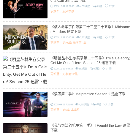
of a Call Girl 迅雷下载
2025-12-31 13:23:46
4,039浏览
0评论
0个赞
更新至：本剧完结
《骇人命案事件簿第二十三至二十五季》Midsome
r Murders 迅雷下载
2025-12-29 10:00:31
7,233浏览
3评论
0个赞
更新至：第25季 无字第3集
《明星丛林生存实录第二十五季》I’m a Celebrity,
Get Me Out of Here! Season 25 迅雷下载
2025-11-28 9:49:10
552浏览
0评论
0个赞
更新至：无字第12集
《渎职第二季》Malpractice Season 2 迅雷下载
2025-09-02 7:21:40
4,910浏览
0评论
1个赞
更新至：第5集 本季终
《我与司法的抗争第一季》 I Fought the Law 迅雷
下载