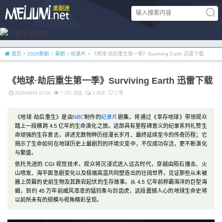
首页
>
2026新剧
>
美剧
>
纪录片
> 《地球·劫后重生第一季》Surviving Earth 迅雷下载
《地球·劫后重生第一季》Surviving Earth 迅雷下载
2026/08/01 07:00
7,257 浏览
3 评论
2 赞
《地球·劫后重生》是由
NBC
制作的
纪录片
剧集，将通过《幸存地球》带领观众
踏上一段横跨 4.5 亿年的生命演化之旅。这部具有里程碑意义的纪录系列礼赞生
命顽强的生存意志，讲述无数物种历经漫长岁月、最终延续至今的传奇历程；它
揭示了生命如何在地球历史上最剧烈的环境灾变中，不仅成功存活，更不断演化
与繁盛。
依托先进的 CGI 视觉技术，观众将沉浸式进入远古时代，穿越由陨石撞击、火
山喷发、海平面急剧变化以及极端高温共同塑造出的壮阔世界，见证那些从未被
搬上荧幕的史前生物及其跌宕起伏的生存故事。从 4.5 亿年前称霸海洋的巨型海
蝎，到约 45 万年前威风凛凛的猛犸象与剑齿虎，这段震撼人心的地球生命史将
以前所未有的规模与视角精彩呈现。