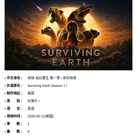
• 中文译名 :
地球·劫后重生 第一季 / 幸存地球
• 外语原名 :
Surviving Earth Season 1 /
• 制作地区 :
美国
• 类 别 :
纪录片 /
• 语 言 :
英语
• 首映时间 :
2026-06-11(美国)
• 季 数 :
1
• 集 数 :
8