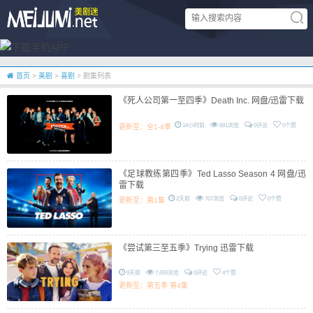
首页
>
美剧
>
喜剧
> 剧集列表
《死人公司第一至四季》Death Inc. 网盘/迅雷下载
14小时前
691浏览
0评论
0个赞
更新至：全1-4季
《足球教练第四季》Ted Lasso Season 4 网盘/迅
雷下载
2天前
707浏览
0评论
0个赞
更新至：第1集
《尝试第三至五季》Trying 迅雷下载
9天前
7,655浏览
0评论
4个赞
更新至：第五季 第4集