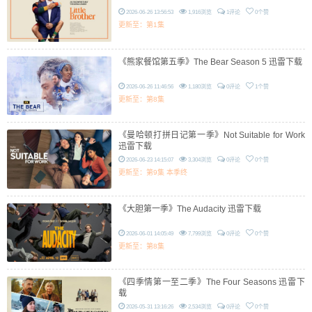
2026-06-26 13:56:53
1,916浏览
1评论
0个赞
更新至：第1集
《熊家餐馆第五季》The Bear Season 5 迅雷下载
2026-06-26 11:46:56
1,180浏览
0评论
1个赞
更新至：第8集
《曼哈顿打拼日记第一季》Not Suitable for Work
迅雷下载
2026-06-23 14:15:07
3,304浏览
0评论
0个赞
更新至：第9集 本季终
《大胆第一季》The Audacity 迅雷下载
2026-06-01 14:05:49
7,799浏览
0评论
0个赞
更新至：第8集
《四季情第一至二季》The Four Seasons 迅雷下
载
2026-05-31 13:16:26
2,534浏览
0评论
0个赞