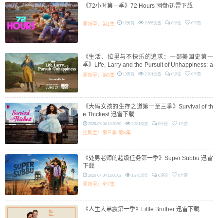
《72小时第一季》72 Hours 网盘/迅雷下载
12天前
2,565浏览
0评论
0个赞
更新至：第1集
《生活、拉里与不快乐的追求：一部美国史第一
季》Life, Larry and the Pursuit of Unhappiness: a
n Almost History of America 迅雷下载
13天前
2,701浏览
0评论
0个赞
更新至：第5集
《大码女孩的生存之道第一至三季》Survival of th
e Thickest 迅雷下载
2026-07-04 13:30:50
2,281浏览
0评论
1个赞
更新至：第三季 第8集
《处男老师的超级任务第一季》Super Subbu 迅雷
下载
2026-07-04 13:06:02
1,375浏览
0评论
0个赞
更新至：全7集
《人生大弟震第一季》Little Brother 迅雷下载