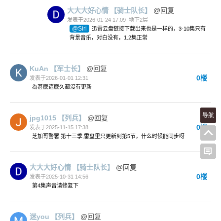
大大大好心情
【骑士队长】
@回复
发表于2026-01-24 17:09
地下2层
@Siri
迅雷云盘链接下载出来也是一样的，3-10集只有
背景音乐，对白没有，1.2集正常
KuAn
【军士长】
@回复
0楼
发表于2026-01-01 12:31
為甚麼這麼久都沒有更新
导航
jpg1015
【列兵】
@回复
0楼
发表于2025-11-15 17:38
芝加哥警署 第十三季,雷盘里只更新到第5节，什么时候能同步呀
大大大好心情
【骑士队长】
@回复
0楼
发表于2025-10-31 14:56
第4集声音请修复下
迷you
【列兵】
@回复