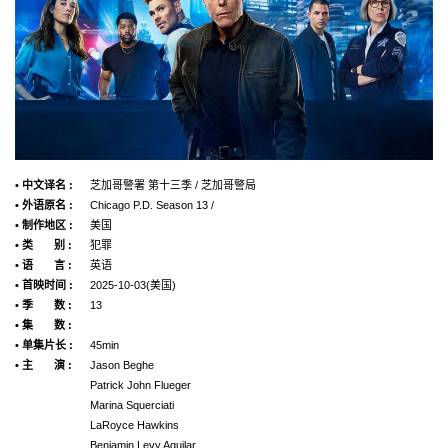
• 中文译名 :
芝加哥警署 第十三季 / 芝加哥警局
• 外语原名 :
Chicago P.D. Season 13 /
• 制作地区 :
美国
• 类 别 :
犯罪
• 语 言 :
英语
• 首映时间 :
2025-10-03(美国)
• 季 数 :
13
• 集 数 :
• 单集片长 :
45min
• 主 演 :
Jason Beghe
Patrick John Flueger
Marina Squerciati
LaRoyce Hawkins
Benjamin Levy Aguilar