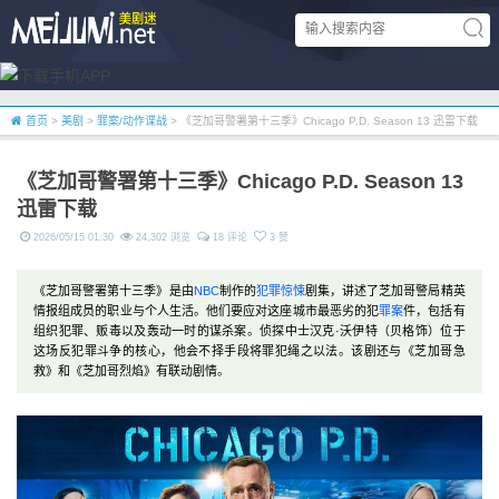
首页
>
美剧
>
罪案/动作谍战
> 《芝加哥警署第十三季》Chicago P.D. Season 13 迅雷下载
《芝加哥警署第十三季》Chicago P.D. Season 13
迅雷下载
2026/05/15 01:30
24,302 浏览
18 评论
3 赞
《芝加哥警署第十三季》是由
NBC
制作的
犯罪
惊悚
剧集，讲述了芝加哥警局精英
情报组成员的职业与个人生活。他们要应对这座城市最恶劣的犯
罪案
件，包括有
组织犯罪、贩毒以及轰动一时的谋杀案。侦探中士汉克·沃伊特（贝格饰）位于
这场反犯罪斗争的核心，他会不择手段将罪犯绳之以法。该剧还与《芝加哥急
救》和《芝加哥烈焰》有联动剧情。