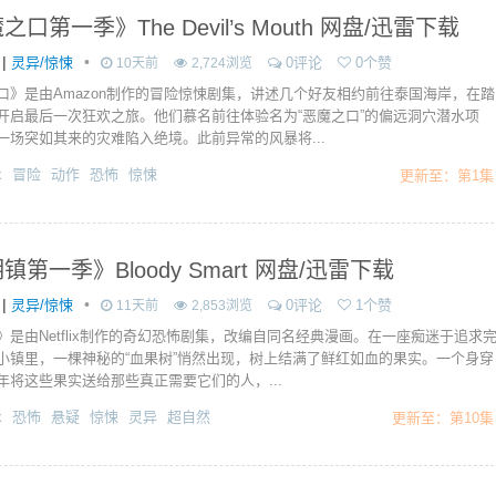
口第一季》The Devil’s Mouth 网盘/迅雷下载
|
•
灵异/惊悚
0评论
0个赞
10天前
2,724浏览
口》是由Amazon制作的冒险惊悚剧集，讲述几个好友相约前往泰国海岸，在踏
开启最后一次狂欢之旅。他们慕名前往体验名为“恶魔之口”的偏远洞穴潜水项
一场突如其来的灾难陷入绝境。此前异常的风暴将...
x
冒险
动作
恐怖
惊悚
更新至：第1集
镇第一季》Bloody Smart 网盘/迅雷下载
|
•
灵异/惊悚
0评论
1个赞
11天前
2,853浏览
》是由Netflix制作的奇幻恐怖剧集，改编自同名经典漫画。在一座痴迷于追求
小镇里，一棵神秘的“血果树”悄然出现，树上结满了鲜红如血的果实。一个身穿
年将这些果实送给那些真正需要它们的人，...
x
恐怖
悬疑
惊悚
灵异
超自然
更新至：第10集