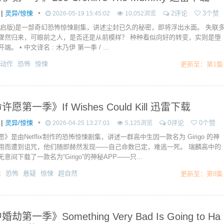
|
•
灵异/惊悚
2评论
3个赞
2026-05-19 15:45:02
10,052浏览
重启版)是一部奇幻恐怖惊悚剧集，讲述尘封已久的秘密，即将浮出水面。 失联
骤然归来，可眼前之人，是否还是从前模样？ 种种看似向好的转变，实则是堕
。 • 中文译名 : 木乃伊 第一季 / ...
动作
恐怖
惊悚
更新至：第1集
愿第一季》If Wishes Could Kill 迅雷下载
|
•
灵异/惊悚
0评论
0个赞
2026-04-25 13:27:01
5,125浏览
》是由Netflix制作的恐怖惊悚剧集，讲述一群高中生因一款名为 Girigo 的神
用而遭到诅咒，他们随即赫然发现——自己命数已定，难逃一死。 瑞麟高中的
意间下载了一款名为“Girigo”的神秘APP——只...
x
恐怖
悬疑
惊悚
超自然
更新至：第8集
劫第一季》Something Very Bad Is Going to Ha