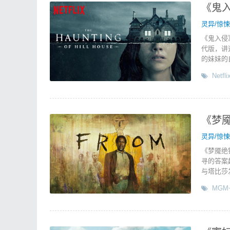
《鬼入侵
灵异/惊悚
《鬼入侵
代版，讲
的妹妹的
Netfli
《梦魇
灵异/惊悚
《梦魇绝
寻的答案
与塔比莎
MGM