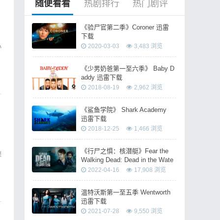
随便看看
热剧排行
热门剧评
《验尸官第二季》Coroner 迅雷
下载
小
2020-03-03
3,483 浏览
《少男奶爸第一至六季》 Baby D
addy 迅雷下载
2018-08-19
2,962 浏览
《鲨鱼学院》 Shark Academy
迅雷下载
2018-12-25
1,466 浏览
《行尸之惧：核潜艇》Fear the
德
Walking Dead: Dead in the Wate
r 迅雷下载
2022-04-16
17,908 浏览
温特沃斯第一至五季 Wentworth
迅雷下载
2021-07-28
9,550 浏览