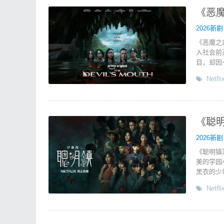
《恶魔之
2026新剧
《恶魔之
入社会前
目，却因
Netfli
《聪明
2026新剧
《聪明镇
美的学园
黑衣的少
Netfli