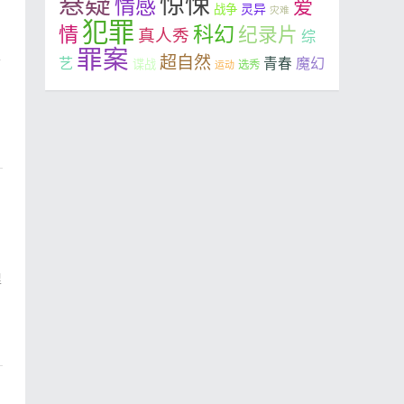
悬疑
惊悚
情感
爱
灵异
战争
灾难
犯罪
科幻
情
纪录片
真人秀
综
罪案
超自然
艺
魔幻
女
青春
谍战
选秀
运动
》
里