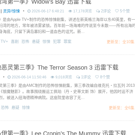
湾第一季》Widow’s Bay 迅雷下载
|
•
灵异/惊悚
2评论
5个赞
2026-06-17 6:48:21
17,178浏览
》是由Apple TV+制作的恐怖惊悚剧集，讲述在新英格兰海岸以东40英里，有
妇湾的地方，常年被浓雾紧锁。百年前一场海难的传说至今未散——所有出海
身海底，只留下满岛寡妇和一道血色的诅咒。新...
 TV+
喜剧
恐怖
悬疑
惊悚
犯罪
罪案
更新至：全10集
灵第三季》The Terror Season 3 迅雷下载
•
1评论
8个赞
2026-06-14 11:50:46
9,018浏览
灵第三季》是由AMC制作的恐怖惊悚剧集，第三季改编自维克托・拉瓦列 2013
《银魔魅影》。故事围绕搬运工佩珀（丹・史蒂文斯 饰）展开，他因时运不济
烈，被送入纽海德精神病院。这座院里收容了无...
恐怖
悬疑
惊悚
更新至：全6集
第一季》Lee Cronin’s The Mummy 迅雷下载