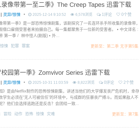
录像带第一至二季》The Creep Tapes 迅雷下载
|
•
灵异/惊悚
1评论
0个赞
2025-12-14 9:10:52
6,578浏览
像带第一季》是一部恐怖惊悚剧集，该剧探究了一名连环杀手所收集的录像带
假借口雇佣受害者来拍摄自己。每一集都聚焦于一位新的受害者。 • 中文译名 :
第一季 / 林中怪人(剧版) • 外...
惊悚
犯罪
罪案
更新至：第二季 无字第5集
校园第一季》Zomvivor Series 迅雷下载
|
•
灵异/惊悚
0评论
2个赞
2025-10-31 11:03:59
8,822浏览
园》是由Netflix制作的恐怖惊悚剧集，讲述当他们的大学爆发丧尸危机时，幸
数学生必须在“无人可被信任”的环境中，与成群的狂暴丧尸搏斗。而如果敌人不
呢？他们会选择逃跑还是反击？会团结一致...
x
冒险
动作
恐怖
惊悚
灾难
更新至：第7集