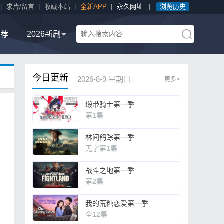
|
求片/留言
|
收藏本站
|
全新APP
|
永久网址
|
浏览历史
推荐
2026新剧
今日更新
2026-8-9 星期日
更多>
缎带骑士第一季
第1集
林间鸽踪第一季
无字第1集
战斗之地第一季
第2集
我的荒糖恋爱第一季
全12集