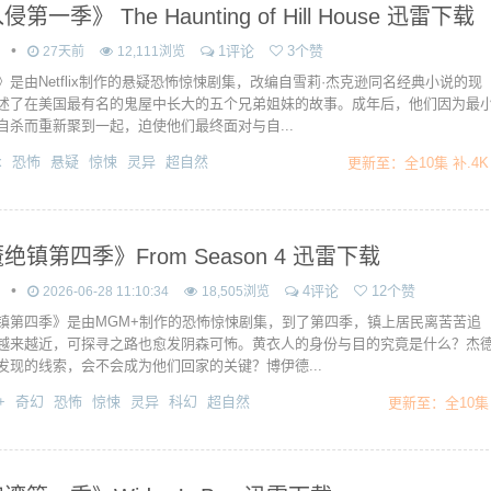
第一季》 The Haunting of Hill House 迅雷下载
•
1评论
3个赞
27天前
12,111浏览
》是由Netflix制作的悬疑恐怖惊悚剧集，改编自雪莉·杰克逊同名经典小说的现
述了在美国最有名的鬼屋中长大的五个兄弟姐妹的故事。成年后，他们因为最
自杀而重新聚到一起，迫使他们最终面对与自...
x
恐怖
悬疑
惊悚
灵异
超自然
更新至：全10集 补.4K
绝镇第四季》From Season 4 迅雷下载
•
4评论
12个赞
2026-06-28 11:10:34
18,505浏览
镇第四季》是由MGM+制作的恐怖惊悚剧集，到了第四季，镇上居民离苦苦追
越来越近，可探寻之路也愈发阴森可怖。黄衣人的身份与目的究竟是什么？杰
发现的线索，会不会成为他们回家的关键？博伊德...
+
奇幻
恐怖
惊悚
灵异
科幻
超自然
更新至：全10集