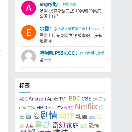
angryfly：
@留言板
汤姆·汉克斯讲二战 19集和20集怎
多
么没上传？
尔露：
@《龙之家族第三季》House of the Dragon Sea
需要上传夸克网盘4K版本的，没有
迅雷阿
咾呞叽 P55K.CC：
@《赤裸与恐惧：荒岛求生第一季》Naked
第一季
标签
BBC
Amazon
CBS
ABC
Apple TV+
Dis
CW
Netflix
HBO
传
ney
NBC
FOX
hulu
ITV
剧情
动作
冒险
动画
历
记
医务
喜剧
奇幻
家庭
史
恐怖
古装
律政