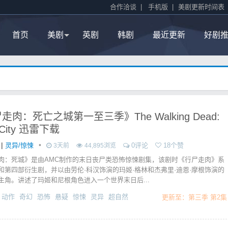
合作洽谈
|
手机版
|
美剧更新时间表
首页
美剧
英剧
韩剧
最近更新
好剧
走肉：死亡之城第一至三季》The Walking Dead:
 City 迅雷下载
|
•
灵异/惊悚
0评论
18个赞
3天前
44,895浏览
肉：死城》是由AMC制作的末日丧尸类恐怖惊悚剧集，该剧时《行尸走肉》系
和第四部衍生剧，并以由劳伦·科汉饰演的玛姬·格林和杰弗里·迪恩·摩根饰演的
主角。讲述了玛姬和尼根角色进入一个世界末日后...
动作
奇幻
恐怖
悬疑
惊悚
灵异
超自然
更新至：第三季 第2集