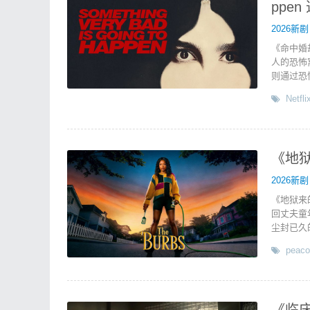
ppe
2026新剧
《命中婚
人的恐怖寓
则通过恐
Netfli
《地狱
2026新剧
《地狱来
回丈夫童
尘封已久
peaco