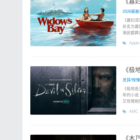
《寡妇
2026新剧
《寡妇湾
处名为寡
渔民都葬
Apple
《极地恶
灵异/惊悚
《极地恶
年的小说
又性情刚
AMC
《木乃伊