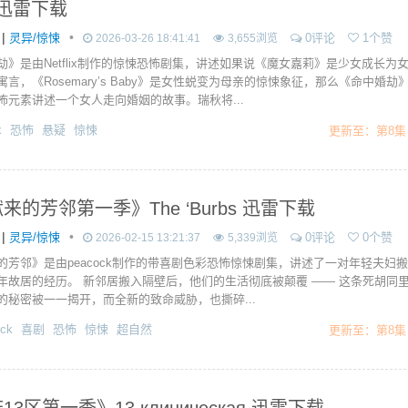
n 迅雷下载
|
•
灵异/惊悚
0评论
1个赞
2026-03-26 18:41:41
3,655浏览
劫》是由Netflix制作的惊悚恐怖剧集，讲述如果说《魔女嘉莉》是少女成长为
言，《Rosemary’s Baby》是女性蜕变为母亲的惊悚象征，那么《命中婚劫
怖元素讲述一个女人走向婚姻的故事。瑞秋将...
x
恐怖
悬疑
惊悚
更新至：第8集
来的芳邻第一季》The ‘Burbs 迅雷下载
|
•
灵异/惊悚
0评论
0个赞
2026-02-15 13:21:37
5,339浏览
的芳邻》是由peacock制作的带喜剧色彩恐怖惊悚剧集，讲述了一对年轻夫妇搬
年故居的经历。 新邻居搬入隔壁后，他们的生活彻底被颠覆 —— 这条死胡同
的秘密被一一揭开，而全新的致命威胁，也撕碎...
ck
喜剧
恐怖
惊悚
超自然
更新至：第8集