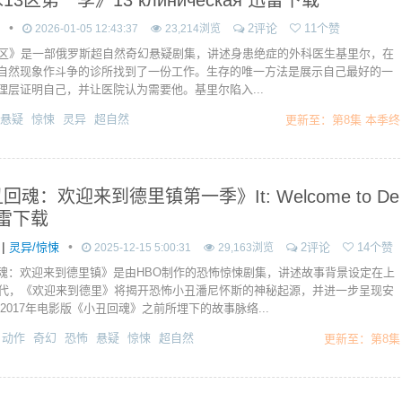
13区第一季》13 клиническая 迅雷下载
•
2评论
11个赞
2026-01-05 12:43:37
23,214浏览
3区》是一部俄罗斯超自然奇幻悬疑剧集，讲述身患绝症的外科医生基里尔，在
自然现象作斗争的诊所找到了一份工作。生存的唯一方法是展示自己最好的一
理层证明自己，并让医院认为需要他。基里尔陷入...
悬疑
惊悚
灵异
超自然
更新至：第8集 本季终
回魂：欢迎来到德里镇第一季》It: Welcome to De
迅雷下载
|
•
灵异/惊悚
2评论
14个赞
2025-12-15 5:00:31
29,163浏览
魂：欢迎来到德里镇》是由HBO制作的恐怖惊悚剧集，讲述故事背景设定在上
年代，《欢迎来到德里》将揭开恐怖小丑潘尼怀斯的神秘起源，并进一步呈现安
2017年电影版《小丑回魂》之前所埋下的故事脉络...
动作
奇幻
恐怖
悬疑
惊悚
超自然
更新至：第8集