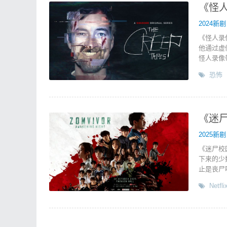
《怪人
2024新剧
《怪人录
他通过虚
怪人录像带 
恐怖
《迷尸
2025新剧
《迷尸校
下来的少
止是丧尸
Netfli