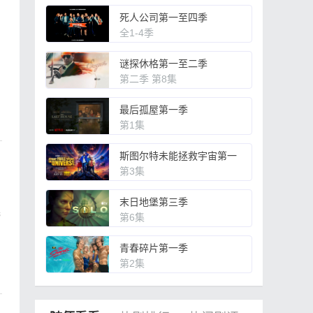
死人公司第一至四季
全1-4季
谜探休格第一至二季
第二季 第8集
最后孤屋第一季
第1集
斯图尔特未能拯救宇宙第一
季
第3集
末日地堡第三季
完
第6集
青春碎片第一季
第2集