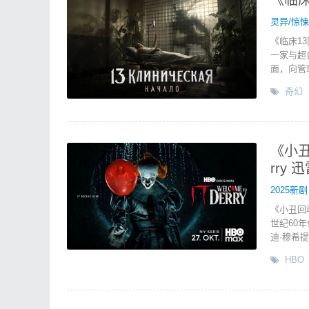
《临床
灵异/惊悚
《临床1
一家与超
面，向管
奇幻
《小丑
rry 
2025新剧
《小丑回
世纪60
迪·穆希提
HBO