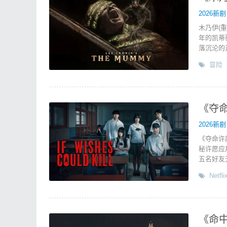
2026新剧
木乃伊(
年的凯蒂
落沉沦的开端
冒险
《夺命许
2026新剧
《夺命许愿
秘许愿应
五名好友无
Netfli
《命中婚