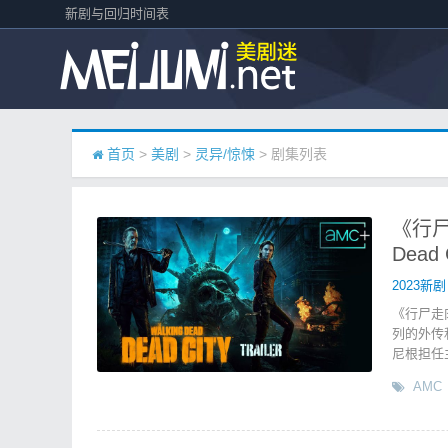
新剧与回归时间表
首页
>
美剧
>
灵异/惊悚
> 剧集列表
《行尸
Dead
2023新剧
《行尸走
列的外传
尼根担任
AMC