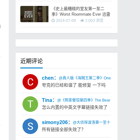
《史上最糟糕的室友第一至二
季》Worst Roommate Ever 迅雷
下载
一
2024-07-09
2,003 浏览
的
近期评论
chen：
@真人版《海贼王第二季》One Piece Season 
夸克的已经和谐了 能修复 一下吗
Tina：
@《熊家餐馆第四季》The Bear Season 4 迅雷
怎么内置的中英文字幕链接失效了
simony206：
@大侦探波洛第一至十三季 Agatha Christi
所有链接全部失效了？