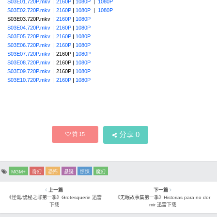
S03E01.720P.mkv
|
2160P
|
1080P
|
1080P
S03E02.720P.mkv
|
2160P
|
1080P
|
1080P
S03E03.720P.mkv |
2160P
|
1080P
S03E04.720P.mkv
|
2160P
|
1080P
S03E05.720P.mkv
|
2160P
|
1080P
S03E06.720P.mkv
|
2160P
|
1080P
S03E07.720P.mkv
| 2160P |
1080P
S03E08.720P.mkv
| 2160P |
1080P
S03E09.720P.mkv
| 2160P |
1080P
S03E10.720P.mkv
|
2160P
|
1080P
分享
0
赞
15
MGM+
奇幻
恐怖
悬疑
惊悚
魔幻
上一篇
下一篇
《怪诞/诡秘之罪第一季》Grotesquerie 迅雷
《无眠故事集第一季》Historias para no dor
下载
mir 迅雷下载