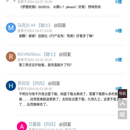
0楼
发表于2024-10-07 18:29
《梦魇绝镇》S03E03， お願い！please！好看！想啃熟肉
马克兰.44
【骑士】
@回复
0楼
发表于2024-10-07 13:20
速翻！谢谢！这剧比《行尸走肉：驽男》好看多了嘛！
RGVR250cc
【骑士】
@回复
0楼
发表于2024-10-05 18:24
第三季还没开始看，是改喜剧片了吗？
货拉拉
【列兵】
@回复
0楼
发表于2024-10-01 08:30
导航
不明白为啥不开放迅雷下载，网盘下载太麻烦了，需要下载那么多的客户
端……. 经常是美剧迷更新了，去别处迅雷下载，久而久之，这里不是主站
了…..反而做嫁衣了。
艾露猫
【列兵】
@回复
发表于2024-10-04 21:32
地下1层