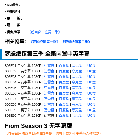
•
:
IMDb评分
• 豆瓣评分 :
• 更 新 :
• 翻 译 :
• 类似推荐 :
《超自然山庄第一季》
相关剧集：
《梦魇绝镇第一季》
《梦魇绝镇第二季》
梦魇绝镇第三季 全集内置中英字幕
S03E01.中英字幕.1080P |
迅雷盘
|
百度盘
|
夸克盘
|
UC盘
S03E02.中英字幕.1080P |
迅雷盘
|
百度盘
|
夸克盘
|
UC盘
S03E03.中英字幕.1080P |
迅雷盘
|
百度盘
|
夸克盘
|
UC盘
S03E04.中英字幕.1080P |
迅雷盘
|
百度盘
|
夸克盘
|
UC盘
S03E05.中英字幕.1080P |
迅雷盘
|
百度盘
|
夸克盘
|
UC盘
S03E06.中英字幕.1080P |
迅雷盘
|
百度盘
|
夸克盘
|
UC盘
S03E07.中英字幕.1080P |
迅雷盘
|
百度盘
|
夸克盘
|
UC盘
S03E08.中英字幕.1080P |
迅雷盘
|
百度盘
|
夸克盘
|
UC盘
S03E09.中英字幕.1080P |
迅雷盘
|
百度盘
|
夸克盘
|
UC盘
S03E10.中英字幕.1080P | 迅雷盘 |
百度盘
|
夸克盘
|
UC盘
From Season 3 无字幕版
（可尝试用播放器自动加载字幕，也可下载外挂字幕拖入播放器）