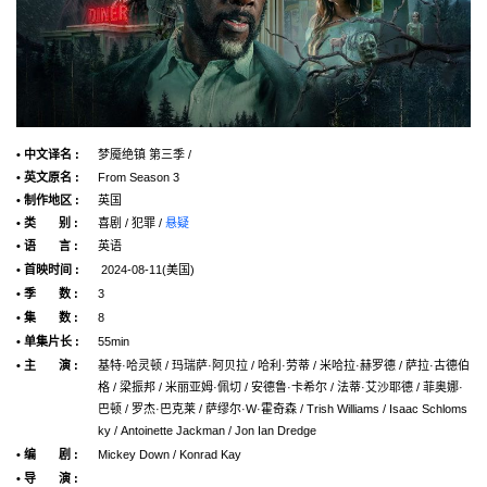
• 中文译名 :
梦魇绝镇 第三季 /
• 英文原名 :
From Season 3
• 制作地区 :
英国
• 类 别 :
喜剧 / 犯罪 /
悬疑
• 语 言 :
英语
• 首映时间 :
2024-08-11(美国)
• 季 数 :
3
• 集 数 :
8
• 单集片长 :
55min
• 主 演 :
基特·哈灵顿 / 玛瑞萨·阿贝拉 / 哈利·劳蒂 / 米哈拉·赫罗德 / 萨拉·古德伯
格 / 梁振邦 / 米丽亚姆·佩切 / 安德鲁·卡希尔 / 法蒂·艾沙耶德 / 菲奥娜·
巴顿 / 罗杰·巴克莱 / 萨缪尔·W·霍奇森 / Trish Williams / Isaac Schloms
ky / Antoinette Jackman / Jon Ian Dredge
• 编 剧 :
Mickey Down / Konrad Kay
• 导 演 :