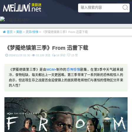
首页
>
美剧
>
灵异/惊悚
> 《梦魇绝镇第三季》From 迅雷下载
《梦魇绝镇第三季》From 迅雷下载
2024/11/28 01:30
33,106 浏览
14 评论
15 赞
《梦魇绝镇第三季》是由
MGM+
制作的
恐怖
惊悚
剧集，在第3季中天气越来越
冷，食物短缺，每天都比上一天更困难。第三季带来了一系列新的恐怖和惊人的
启示，但这场生存之战是否会迫使镇上的居民牺牲将他们与害怕的怪物区分开来
的人性？