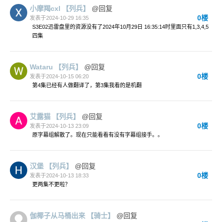
小摩羯cxl
【列兵】
@回复
0楼
发表于2024-10-29 16:35
S3E02迅雷盘里的资源没有了2024年10月29日 16:35:14时里面只有1,3,4,5
四集
Wataru
【列兵】
@回复
0楼
发表于2024-10-15 06:20
第4集已经有人做翻译了，第3集我看的是机翻
艾露猫
【列兵】
@回复
0楼
发表于2024-10-13 23:09
原字幕组解散了。现在只能看看有没有字幕组接手。。
汉堡
【列兵】
@回复
0楼
发表于2024-10-13 18:33
更两集不更啦？
伽椰子从马桶出来
【骑士】
@回复