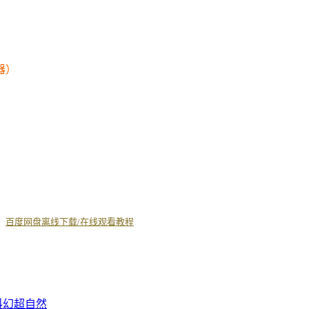
器）
丨
百度网盘离线下载/在线观看教程
科幻
超自然