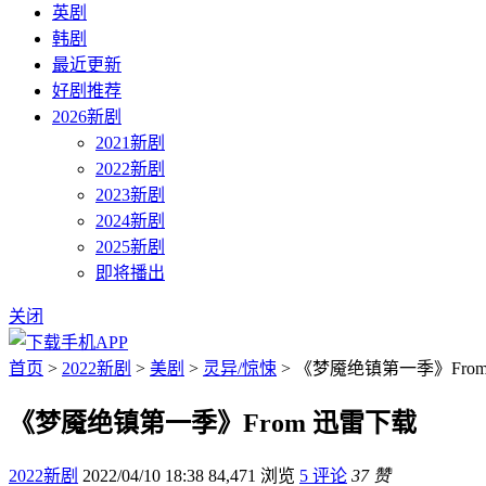
英剧
韩剧
最近更新
好剧推荐
2026新剧
2021新剧
2022新剧
2023新剧
2024新剧
2025新剧
即将播出
关闭
首页
>
2022新剧
>
美剧
>
灵异/惊悚
> 《梦魇绝镇第一季》Fro
《梦魇绝镇第一季》From 迅雷下载
2022新剧
2022/04/10 18:38
84,471 浏览
5 评论
37 赞