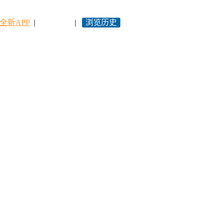
全新APP
|
永久网址
|
浏览历史