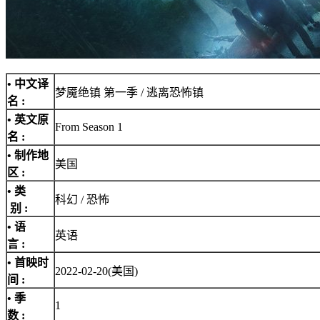
• 中文译
梦魇绝镇 第一季 / 逃离恐怖镇
名 :
• 英文原
From Season 1
名 :
• 制作地
美国
区 :
• 类
科幻 / 恐怖
别 :
• 语
英语
言 :
• 首映时
2022-02-20(美国)
间 :
• 季
1
数 :