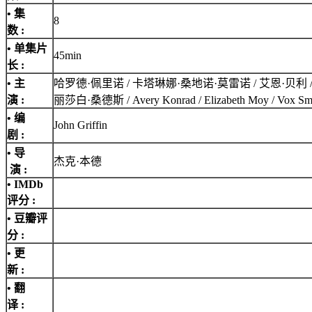
• 集
8
数 :
• 单集片
45min
长 :
• 主
哈罗德·佩里诺 / 卡塔琳娜·桑地诺·莫雷诺 / 艾恩·贝利 / 汉娜切尔敏 / 
演 :
丽莎白·桑德斯 / Avery Konrad / Elizabeth Moy / Vo
• 编
John Griffin
剧 :
• 导
杰克·本德
演 :
•
IMDb
评分
:
• 豆瓣评
分 :
• 更
新 :
• 翻
译 :