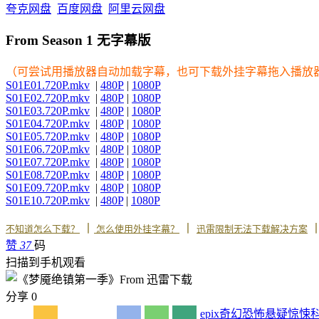
夸克网盘
百度网盘
阿里云网盘
From Season 1 无字幕版
（可尝试用播放器自动加载字幕，也可下载外挂字幕拖入播放
S01E01.720P.mkv
|
480P
|
1080P
S01E02.720P.mkv
|
480P
|
1080P
S01E03.720P.mkv
|
480P
|
1080P
S01E04.720P.mkv
|
480P
|
1080P
S01E05.720P.mkv
|
480P
|
1080P
S01E06.720P.mkv
|
480P
|
1080P
S01E07.720P.mkv
|
480P
|
1080P
S01E08.720P.mkv
|
480P
|
1080P
S01E09.720P.mkv
|
480P
|
1080P
S01E10.720P.mkv
|
480P
|
1080P
丨
丨
不知道怎么下载？
怎么使用外挂字幕？
迅雷限制无法下载解决方案
赞
37
码
扫描到手机观看
分享
0
epix
奇幻
恐怖
悬疑
惊悚