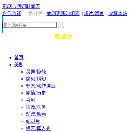
新剧与回归时间表
合作洽谈
|
手机版
|
美剧更新时间表
|
求片/留言
|
收藏本站
|
首页
美剧
灵异/惊悚
魔幻/科幻
罪案/动作谍战
剧情/历史
喜剧
律政/医务
动漫/动画
纪录片
综艺/真人秀