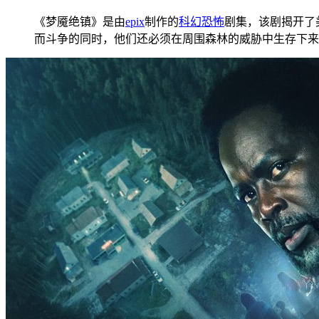
《梦魇绝镇》是由
epix
制作的
科幻
恐怖
剧集，该剧揭开了
而斗争的同时，他们还必须在周围森林的威胁中生存下来