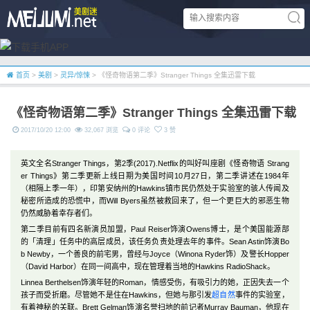
首页
>
美剧
>
灵异/惊悚
> 《怪奇物语第二季》Stranger Things 全集迅雷下载
《怪奇物语第二季》Stranger Things 全集迅雷下载
2017/10/20 12:00
32,067 浏览
0 评论
3 赞
英文全名Stranger Things，第2季(2017).Netflix的叫好叫座剧《怪奇物语 Strang
er Things》第二季更新上线日期为美国时间10月27日，第二季讲述在1984年
（相隔上季一年），印第安纳州的Hawkins镇市民仍然处于实验室的骇人传闻及
秘密所造成的恐慌中，而Will Byers虽然被救回来了，但一个更巨大的邪恶生物
仍然威胁着幸存者们。
第二季目前有四名新演员加盟，Paul Reiser饰演Owens博士，是个美国能源部
的「清理」任务中的高层成员，该任务负责处理去年的事件。Sean Astin饰演Bo
b Newby，一个善良的前宅男，曾经与Joyce（Winona Ryder饰）及警长Hopper
（David Harbor）在同一间高中，现在管理着当地的Hawkins RadioShack。
Linnea Berthelsen饰演年轻的Roman，情感受伤，有吸引力的她，正因失去一个
孩子而受折磨。尽管她不是住在Hawkins，但她与那引发
超自然
事件的实验室，
有着神秘的关联。Brett Gelman饰演名誉扫地的前记者Murray Bauman，他现在