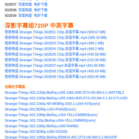
S02E07
百度网盘
电驴下载
S02E08
百度网盘
电驴下载
S02E09
百度网盘
电驴下载
深影字幕组720P 中英字幕
怪奇物语.Stranger.Things.S02E01.720p.双语字幕.mp4 (509.67 MB)
怪奇物语.Stranger.Things.S02E02.720p.双语字幕..mp4 (569.19 MB)
怪奇物语.Stranger.Things.S02E03.720p.双语字幕.mp4 (499.1 MB)
怪奇物语.Stranger.Things.S02E04.720p.双语字幕.mp4 (468.2 MB)
怪奇物语.Stranger.Things.S02E05.720p.双语字幕.mp4 (540.58 MB)
怪奇物语.Stranger.Things.S02E06.720p.双语字幕.mp4 (510.08 MB)
怪奇物语.Stranger.Things.S02E07.mp4.双语字幕.mp4 (401.85 MB)
怪奇物语.Stranger.Things.S02E08.720p.双语字幕.mp4 (405.63 MB)
怪奇物语.Stranger.Things.S02E09.720p.双语字幕.mp4 (603.45 MB)
合辑无字幕版
Stranger.Things.S02.2160p.BluRay.x265.10bit.SDR.DTS-HD.MA.5.1-SWTYBLZ
Stranger.Things.S02.2160p.BluRay.x265.10bit.HDR.DTS-HD.MA.5.1-SCOTLUHD
Stranger.Things.S02.2160p.NF.WEBRip.DD5.1.x264-NTb[rartv]
Stranger.Things.S02.BDRip.x264-PHASE[rartv]
Stranger.Things.S02.1080p.BluRay.x264-YELLOWBiRD[rartv]
Stranger.Things.S02.720p.BluRay.x264-YELLOWBiRD[rartv]
Stranger.Things.S02.1080p.BluRay.x265-RARBG
Stranger.Things.S02.BDRip.x265-ION265
Stranger.Things.S02.1080p.BluRay.REMUX.AVC.DTS-HD.MA.5.1-NOGRP