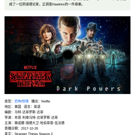
成了一位阴谋理论家，正调查Hawkins的一件悬案。
类型：
恐怖
/
惊悚
播出：Netflix
地区：美国 语言：英语
编剧：马特·达菲罗斯·达菲
导演：肖恩·利维马特·达菲罗斯·达菲
主演：薇诺娜·瑞德大卫·哈伯菲恩·伍法德
首播日期：2017-10-28
英文：Stranger Things Season 2