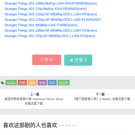
Stranger.Things.S01.1080p.BluRay.x264-SHORTBREHD[rartv]
Stranger.Things.S01.720p.BluRay.X264-REWARD[rartv]
Stranger.Things.S01.2160p.NF.WEBRip.DD5.1.x264-NTb[rartv]
Stranger.Things.S01.2160p.NF.WEBRip.DD5.1.x265-PLAYREADY
Stranger.Things.S01.WEBRip.x264-TURBO[rartv]
Stranger.Things.S01.1080p.NF.WEBRip.DD5.1.x264-NTb[rartv]
Stranger.Things.S01.720p.NF.WEBRip.DD5.1.x264-NTb[rartv]
分享
0
赞
10
Netflix
恐怖
悬疑
惊悚
灵异
超自然
上一篇
下一篇
美国恐怖故事第六季 American Horror Story
《僵尸国度第三季》Z Nation 全集迅雷下载
全集迅雷下载
喜欢这部剧的人也喜欢 · · · · · ·