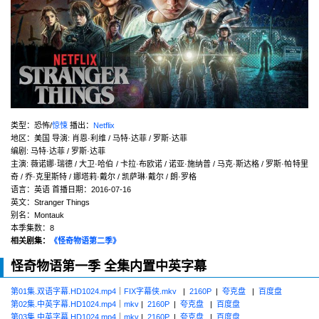
类型：恐怖/
惊悚
播出：
Netflix
地区：美国 导演: 肖恩·利维 / 马特·达菲 / 罗斯·达菲
编剧: 马特·达菲 / 罗斯·达菲
主演: 薇诺娜·瑞德 / 大卫·哈伯 / 卡拉·布欧诺 / 诺亚·施纳普 / 马克·斯达格 / 罗斯·帕特里
奇 / 乔·克里斯特 / 娜塔莉·戴尔 / 凯萨琳·戴尔 / 朗·罗格
语言：英语 首播日期：2016-07-16
英文：Stranger Things
别名：Montauk
本季集数：8
相关剧集：
《怪奇物语第二季》
怪奇物语第一季 全集内置中英字幕
第01集.双语字幕.HD1024.mp4
｜
FIX字幕侠.mkv
|
2160P
|
夸克盘
|
百度盘
第02集.中英字幕.HD1024.mp4
｜
mkv
|
2160P
|
夸克盘
|
百度盘
第03集.中英字幕.HD1024.mp4
｜
mkv
|
2160P
|
夸克盘
|
百度盘