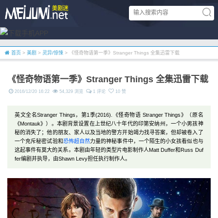
首页
>
美剧
>
灵异/惊悚
> 《怪奇物语第一季》Stranger Things 全集迅雷下载
《怪奇物语第一季》Stranger Things 全集迅雷下载
2016/12/20 16:22
54,329 浏览
1 评论
10 赞
英文全名Stranger Things，第1季(2016).《怪奇物语 Stranger Things》（原名
《Montauk》）。本剧背景设置在上世纪八十年代的印第安纳州，一个小男孩神
秘的消失了；他的朋友、家人以及当地的警方开始竭力找寻答案，但却被卷入了
一个充斥秘密试验和
恐怖
超自然
力量的神秘事件中，一个陌生的小女孩看似也与
这起事件有莫大的关系。本剧由年轻的类型片电影制作人Matt Duffer和Russ Duf
fer编剧并执导，由Shawn Levy担任执行制作人。