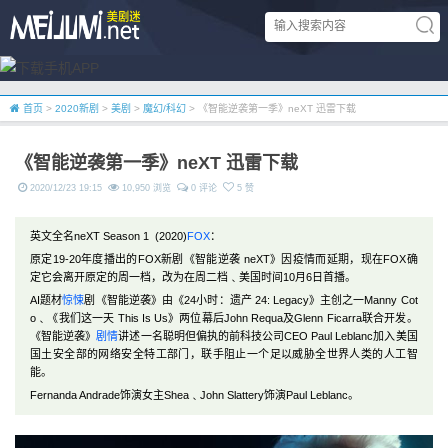
首页
>
2020新剧
>
美剧
>
魔幻/科幻
> 《智能逆袭第一季》neXT 迅雷下载
《智能逆袭第一季》neXT 迅雷下载
2020/12/23 19:15
10,950 浏览
0 评论
5 赞
英文全名neXT Season 1 (2020)
FOX
：
原定19-20年度播出的FOX新剧《智能逆袭 neXT》因疫情而延期，现在FOX确
定它会离开原定的周一档，改为在周二档﹑美国时间10月6日首播。
AI题材
惊悚
剧《智能逆袭》由《24小时：遗产 24: Legacy》主创之一Manny Cot
o﹑《我们这一天 This Is Us》两位幕后John Requa及Glenn Ficarra联合开发。
《智能逆袭》
剧情
讲述一名聪明但偏执的前科技公司CEO Paul Leblanc加入美国
国土安全部的网络安全特工部门，联手阻止一个足以威胁全世界人类的人工智
能。
Fernanda Andrade饰演女主Shea﹑John Slattery饰演Paul Leblanc。