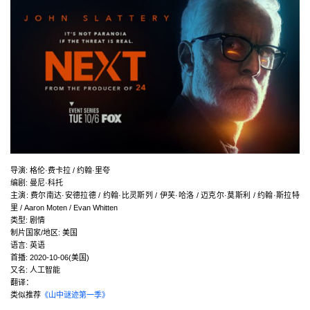
导演
:
格伦·费卡拉 / 约翰·里夸
编剧
:
曼尼·科托
主演
:
费尔南达·安德拉德 / 约翰·比灵斯列 / 伊芙·哈洛 / 迈克尔·莫斯利 / 约翰·斯拉特
里 / Aaron Moten / Evan Whitten
类型:
剧情
制片国家/地区:
美国
语言:
英语
首播:
2020-10-06(美国)
又名:
人工智能
翻译：
类似推荐
《山中谜迹第一季》