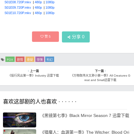
S01E08.720P.mkv
|
480p
|
1080p
S01E09.720P.mkv
|
480p
|
1080p
S01E10.720P.mkv
|
480p
|
1080p
分享
0
赞
5
FOX
剧情
悬疑
惊悚
科幻
上一篇
下一篇
《投行风云第一季》Industry 迅雷下载
《万物既伟大又渺小第一季》All Creatures G
reat and Small迅雷下载
喜欢这部剧的人也喜欢 · · · · · ·
《黑镜第七季》Black Mirror Season 7 迅雷下载
《猎魔人：血源第一季》The Witcher: Blood Ori