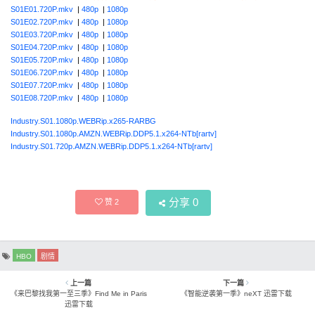
S01E01.720P.mkv
|
480p
|
1080p
S01E02.720P.mkv
|
480p
|
1080p
S01E03.720P.mkv
|
480p
|
1080p
S01E04.720P.mkv
|
480p
|
1080p
S01E05.720P.mkv
|
480p
|
1080p
S01E06.720P.mkv
|
480p
|
1080p
S01E07.720P.mkv
|
480p
|
1080p
S01E08.720P.mkv
|
480p
|
1080p
Industry.S01.1080p.WEBRip.x265-RARBG
Industry.S01.1080p.AMZN.WEBRip.DDP5.1.x264-NTb[rartv]
Industry.S01.720p.AMZN.WEBRip.DDP5.1.x264-NTb[rartv]
分享
0
赞
2
HBO
剧情
上一篇
下一篇
《来巴黎找我第一至三季》Find Me in Paris
《智能逆袭第一季》neXT 迅雷下载
迅雷下载