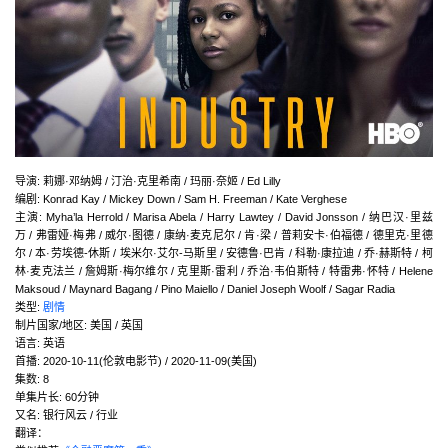
导演
:
莉娜·邓纳姆 / 汀治·克里希南 / 玛丽·奈姬 / Ed Lilly
编剧
:
Konrad Kay / Mickey Down / Sam H. Freeman / Kate Verghese
主演
:
Myha’la Herrold / Marisa Abela / Harry Lawtey / David Jonsson / 纳巴汉·里兹
万 / 弗雷娅·梅弗 / 威尔·图德 / 康纳·麦克尼尔 / 肯·梁 / 普莉安卡·伯福德 / 德里克·里德
尔 / 本·劳埃德-休斯 / 埃米尔·艾尔-马斯里 / 安德鲁·巴肯 / 科勒·康拉迪 / 乔·赫斯特 / 柯
林·麦克法兰 / 詹姆斯·梅尔维尔 / 克里斯·雷利 / 乔治·韦伯斯特 / 特雷弗·怀特 / Helene
Maksoud / Maynard Bagang / Pino Maiello / Daniel Joseph Woolf / Sagar Radia
类型:
剧情
制片国家/地区:
美国 / 英国
语言:
英语
首播:
2020-10-11(伦敦电影节) / 2020-11-09(美国)
集数:
8
单集片长:
60分钟
又名:
银行风云 / 行业
翻译：