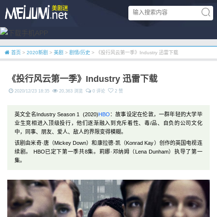
首页
>
2020新剧
>
美剧
>
剧情/历史
> 《投行风云第一季》Industry 迅雷下载
《投行风云第一季》Industry 迅雷下载
2020/12/23 18:35
20,363 浏览
0 评论
2 赞
英文全名Industry Season 1 (2020)
HBO
：故事设定在伦敦，一群年轻的大学毕
业生竞相进入顶级投行，他们逐渐融入到充斥着性、毒/品、自负的公司文化
中，同事、朋友、爱人、敌人的界限变得模糊。
该剧由米奇·唐（Mickey Down）和康拉德·凯（Konrad Kay）创作的英国电视连
续剧。 HBO已定下第一季共8集。莉娜·邓纳姆（Lena Dunham）执导了第一
集。