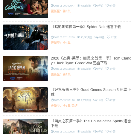
2026-05-30 14:26:47
7,625浏览
0评论
0个赞
更新至：第8集
《暗影蜘蛛侠第一季》Spider-Noir 迅雷下载
2026-05-27 11:52:29
10,587浏览
4评论
4个赞
更新至：全8集
2026《杰克·莱恩：幽灵之战第一季》Tom Clanc
y’s Jack Ryan: Ghost War 迅雷下载
2026-05-20 11:55:18
6,062浏览
0评论
4个赞
更新至：第1集
《好兆头第三季》Good Omens Season 3 迅雷下
载
2026-05-13 13:31:20
2,268浏览
1评论
0个赞
更新至：全1集 完结
《幽灵之家第一季》The House of the Spirits 迅雷
下载
2026-05-13 11:20:35
3,529浏览
0评论
0个赞