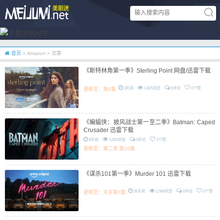
首页
> Amazon > 文章
《斯特林角第一季》Sterling Point 网盘/迅雷下载
3天前
1,825浏览
0评论
0个赞
更新至：第8集
《蝙蝠侠：披风战士第一至二季》Batman: Caped
Crusader 迅雷下载
8天前
3,502浏览
0评论
3个赞
更新至：第二季 第10集
《谋杀101第一季》Murder 101 迅雷下载
26天前
1,589浏览
0评论
0个赞
更新至：无字第3集