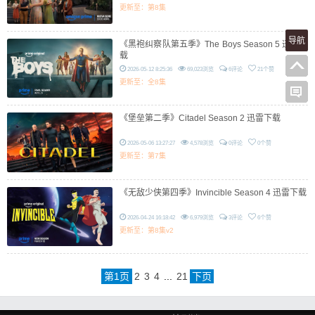
更新至：第8集
导航
《黑袍纠察队第五季》The Boys Season 5 迅雷下
载
2026-05-12 8:25:36
69,023浏览
6评论
21个赞
更新至：全8集
《堡垒第二季》Citadel Season 2 迅雷下载
2026-05-06 13:27:27
4,578浏览
0评论
0个赞
更新至：第7集
《无敌少侠第四季》Invincible Season 4 迅雷下载
2026-04-24 16:18:42
6,979浏览
3评论
6个赞
更新至：第8集v2
第
1
页
2
3
4
...
21
下页