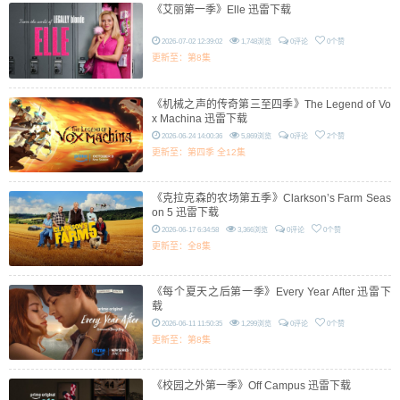
《艾丽第一季》Elle 迅雷下载
2026-07-02 12:39:02
1,748浏览
0评论
0个赞
更新至：第8集
《机械之声的传奇第三至四季》The Legend of Vo
x Machina 迅雷下载
2026-06-24 14:00:36
5,869浏览
0评论
2个赞
更新至：第四季 全12集
《克拉克森的农场第五季》Clarkson’s Farm Seas
on 5 迅雷下载
2026-06-17 6:34:58
3,366浏览
0评论
0个赞
更新至：全8集
《每个夏天之后第一季》Every Year After 迅雷下
载
2026-06-11 11:50:35
1,299浏览
0评论
0个赞
更新至：第8集
《校园之外第一季》Off Campus 迅雷下载