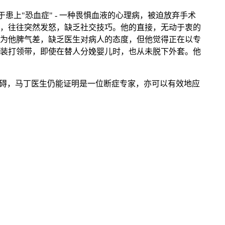
上"恐血症" - 一种畏惧血液的心理病，被迫放弃手术
，往往突然发怒，缺乏社交技巧。他的直接，无动于衷的
为他脾气差，缺乏医生对病人的态度，但他觉得正在以专
装打领带，即使在替人分娩婴儿时，也从未脱下外套。他
障碍，马丁医生仍能证明是一位断症专家，亦可以有效地应