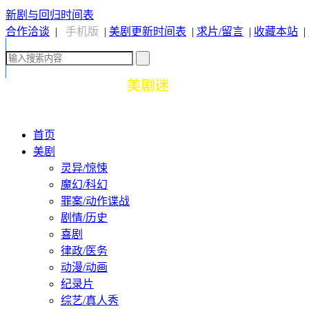
新剧与回归时间表
合作洽谈
|
手机版
|
美剧更新时间表
|
求片/留言
|
收藏本站
|
首页
美剧
灵异/惊悚
魔幻/科幻
罪案/动作谍战
剧情/历史
喜剧
律政/医务
动漫/动画
纪录片
综艺/真人秀