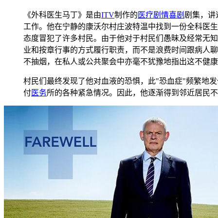
《外科医生马丁》是由
ITV
制作的
医疗
剧情
喜剧
剧集，讲
工作。他在宁静的康沃尔村庄波特温中找到一份全科医生
态度冒犯了许多村民。由于他对于村民们愚昧及经常无知
业和按章行事的方式履行职责，而不是浪费时间跟病人聊
不抽烟，在私人或公共聚会中亦毫不犹豫地指出这不健康
村民们最终发现了他对血液的恐惧，此"恐血症"频繁地
付
医务
所的各种紧急情况。因此，他逐渐得到邻近居民不