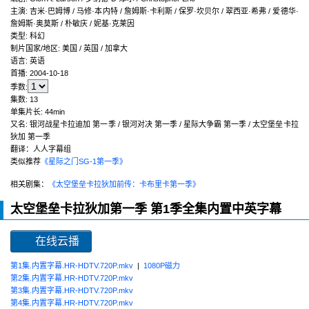
主演
:
吉米·巴姆博 / 马修·本内特 / 詹姆斯·卡利斯 / 保罗·坎贝尔 / 翠西亚·希弗 / 爱德华·
詹姆斯·奥莫斯 / 朴敏庆 / 妮基·克莱因
类型:
科幻
制片国家/地区:
美国 / 英国 / 加拿大
语言:
英语
首播:
2004-10-18
季数:
集数:
13
单集片长:
44min
又名:
银河战星卡拉迪加 第一季 / 银河对决 第一季 / 星际大争霸 第一季 / 太空堡垒卡拉
狄加 第一季
翻译：人人字幕组
类似推荐
《星际之门SG-1第一季》
相关剧集：
《太空堡垒卡拉狄加前传：卡布里卡第一季》
太空堡垒卡拉狄加第一季 第1季全集内置中英字幕
在线云播
第1集.内置字幕.HR-HDTV.720P.mkv
|
1080P磁力
第2集.内置字幕.HR-HDTV.720P.mkv
第3集.内置字幕.HR-HDTV.720P.mkv
第4集.内置字幕.HR-HDTV.720P.mkv