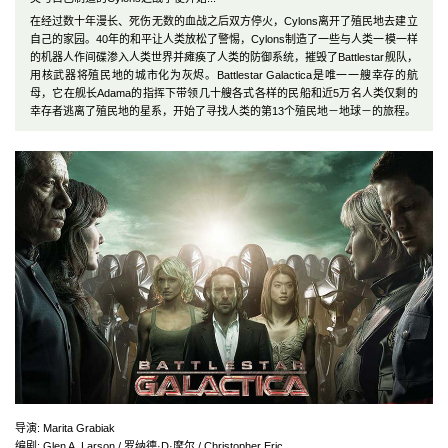
在经过数十年漫长、死伤无数的血战之后双方停火，Cylons离开了殖民地去建立
自己的家园。40年的和平让人类放松了警惕，Cylons制造了一些与人类一模一样
的机器人作间碟渗入人类世界并瘫痪了人类的防御系统，摧毁了Battlestar舰队，
用核武器将殖民地的城市化为灰烬。Battlestar Galactica是唯一一艘幸存的航
母，它在舰长Adama的指挥下带领几十艘各式各样的民船和近5万名人类仅剩的
幸存者逃离了殖民地的星系，开始了寻找人类的第13个殖民地－地球－的旅程。
导演
:
Marita Grabiak
编剧
:
Glen A. Larson / 罗纳德·D·摩尔 / Christopher Eric