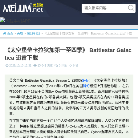
首页
>
美剧
>
魔幻/科幻
> 《太空堡垒卡拉狄加第一至四季》 Battlestar Galactica 迅雷下载
《太空堡垒卡拉狄加第一至四季》 Battlestar Galac
tica 迅雷下载
2023/10/10 12:31
15,641 浏览
0 评论
6 赞
英文全名 Battlestar Galactica Season 1 (2003)
Syfy
：《太空堡垒卡拉狄加》
（Battlestar Galactica）于2003年12月8日在美国
科幻
频道上开播迷你剧 ，之后
在2004年10月18日于英国Sky One电视频道上首播第1季。该剧目前已获得包括
2006年3项土星奖在内的7项各类大奖，包括5项艾美奖提名在内的11项各类提
名，在收视率方面也成为美国科幻频道有史以来最受欢迎的原创剧集。该剧主要
叙述的是人类和塞昂人之间的战争，及幸存的五万人类寻找新的家园地球的故
事。
在宇宙中未知的地方有一个由12个人类殖民地组成的星际国家，人类为了方便制
造了一种拥有独立思想及感觉的机器人-Cylons为人类服务，但人们怎样也想不
到这些本应是帮助人类的机器人竟会调转头对抗自已，Cylons起来反抗人类，人
类与自已制造的Cylons之战争便开始...