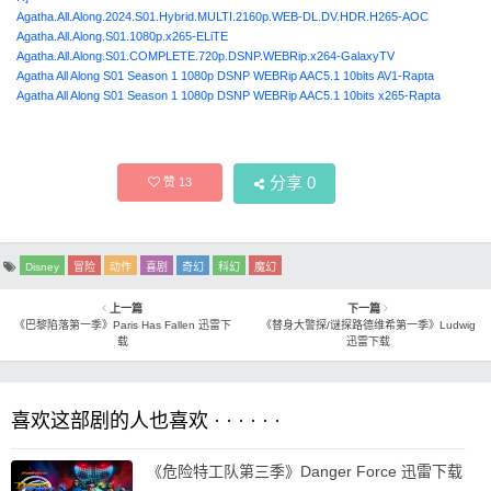
Agatha.All.Along.2024.S01.Hybrid.MULTI.2160p.WEB-DL.DV.HDR.H265-AOC
Agatha.All.Along.S01.1080p.x265-ELiTE
Agatha.All.Along.S01.COMPLETE.720p.DSNP.WEBRip.x264-GalaxyTV
Agatha All Along S01 Season 1 1080p DSNP WEBRip AAC5.1 10bits AV1-Rapta
Agatha All Along S01 Season 1 1080p DSNP WEBRip AAC5.1 10bits x265-Rapta
分享
0
赞
13
Disney
冒险
动作
喜剧
奇幻
科幻
魔幻
上一篇
下一篇
《巴黎陷落第一季》Paris Has Fallen 迅雷下
《替身大警探/谜探路德维希第一季》Ludwig
载
迅雷下载
喜欢这部剧的人也喜欢 · · · · · ·
《危险特工队第三季》Danger Force 迅雷下载