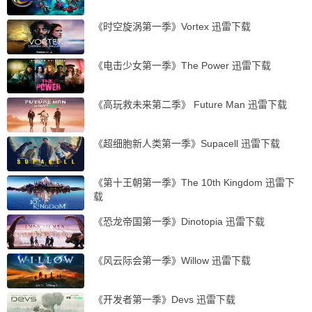
《时空旋涡第一季》Vortex 迅雷下载
《电击少女第一季》The Power 迅雷下载
《高玩救未来第二季》 Future Man 迅雷下载
《超细胞新人类第一季》Supacell 迅雷下载
《第十王朝第一季》The 10th Kingdom 迅雷下
载
《恐龙帝国第一季》Dinotopia 迅雷下载
《风云际会第一季》Willow 迅雷下载
《开发者第一季》Devs 迅雷下载