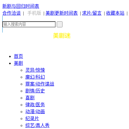
新剧与回归时间表
合作洽谈
|
手机版
|
美剧更新时间表
|
求片/留言
|
收藏本站
|
首页
美剧
灵异/惊悚
魔幻/科幻
罪案/动作谍战
剧情/历史
喜剧
律政/医务
动漫/动画
纪录片
综艺/真人秀