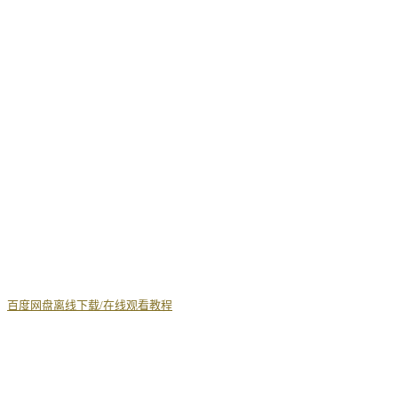
丨
百度网盘离线下载/在线观看教程