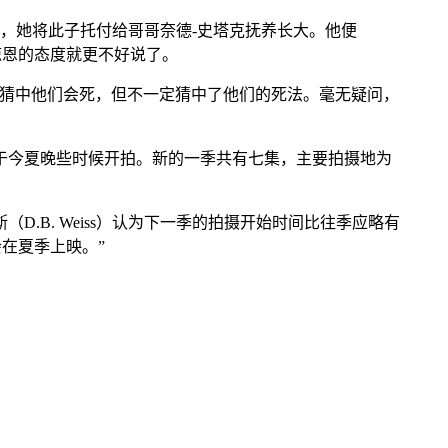
，她将此子托付给哥哥奈德-史塔克抚养长大。他便
琼恩的态度就更不好说了。
迷猜中他们会死，但不一定猜中了他们的死法。毫无疑问，
戏》第七季将于今夏晚些时候开拍。新的一季共有七集，主要拍摄地为
·威斯（D.B. Weiss）认为下一季的拍摄开始时间比往季应略有
会在夏季上映。”