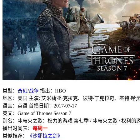
类型：
奇幻
/
战争
播出：HBO
地区：美国 主演: 艾米莉亚·克拉克、彼特·丁克拉奇、基特·哈
语言：英语 首播日期：2017-07-17
英文：Game of Thrones Season 7
别名：冰与火之歌：权力的游戏 第七季 / 冰与火之歌 / 权利的游
播出时间表：
每周一
类似推荐：
《沙娜拉之剑》