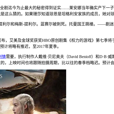
全剧迄今为止最大的秘密得到证实……莱安娜当年确实产下一子
始就是这么猜的。如果珊莎知道琼恩是坦格利安家族的成员，她对
-提利尔和梅斯-提利尔。蓝赛尔被刺死。托曼国王跳楼。——剧
asey Bloys今日宣布，艾美及金球奖获奖HBO原创剧集《权力的游
计将略有推迟，至2017年夏季。
剧情
需要，执行制作人戴维·贝尼奥夫（David Benioff）和D·B
露，“相应的，上映时间也将跟随拍摄周期，比以往的春季档略迟。预计