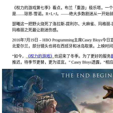
《权力的游戏第七季》看点，布兰「重游」极乐塔，一个
是……琼恩-雪诺。R+L=J。——绝大多数剧迷从一开
瑟曦这一把野火烧死了洛拉斯-提利尔、大麻雀、玛格丽
玛格丽之死最让剧迷伤感。
2016年7月19日 – HBO Programming主席C
北爱尔兰，部分镜头也将在西班牙和冰岛取景。上映时间预
“如今，
《权力的游戏》
也迎来了冬季。为了更好的服务
推迟，待季节更替，更为适宜。” Casey Bloys透