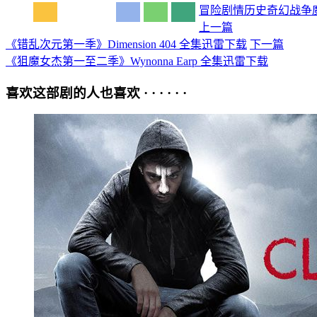
冒险
剧情
历史
奇幻
战争
上一篇
《错乱次元第一季》Dimension 404 全集迅雷下载
下一篇
《狙魔女杰第一至二季》Wynonna Earp 全集迅雷下载
喜欢这部剧的人也喜欢 · · · · · ·