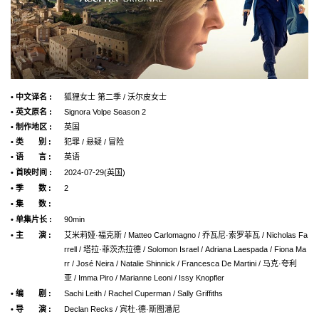
• 中文译名 :
狐狸女士 第二季 / 沃尔皮女士
• 英文原名 :
Signora Volpe Season 2
• 制作地区 :
英国
• 类 别 :
犯罪 / 悬疑 / 冒险
• 语 言 :
英语
• 首映时间 :
2024-07-29(英国)
• 季 数 :
2
• 集 数 :
• 单集片长 :
90min
• 主 演 :
艾米莉娅·福克斯 / Matteo Carlomagno / 乔瓦尼·索罗菲瓦 / Nicholas Fa
rrell / 塔拉·菲茨杰拉德 / Solomon Israel / Adriana Laespada / Fiona Ma
rr / José Neira / Natalie Shinnick / Francesca De Martini / 马克·夸利
亚 / Imma Piro / Marianne Leoni / Issy Knopfler
• 编 剧 :
Sachi Leith / Rachel Cuperman / Sally Griffiths
• 导 演 :
Declan Recks / 宾杜·德·斯图潘尼