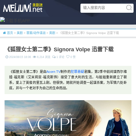
首页
>
美剧
>
罪案/动作谍战
>
英剧
> 《狐狸女士第二季》Signora Volpe 迅雷下载
《狐狸女士第二季》Signora Volpe 迅雷下载
2024/08/15 18:06
6,214 浏览
1 评论
0 赞
《狐狸女士第二季》是由
Acorn TV
制作的
犯罪
悬疑
剧集，第2季中前间谍西尔维
娅·福克斯（艾米莉亚·福克斯饰）接受了意大利的生活，与姐姐重新建立了联
系，爱上了英俊的里瓦上尉。但很快，她就开始调查一起谋杀案，为军情六处卧
底，并与一个老对手为自己的生命而战。