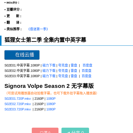
•
:
IMDb评分
• 豆瓣评分 :
• 更 新 :
• 翻 译 :
• 类似推荐 :
《昏迷第一季》
狐狸女士第二季 全集内置中英字幕
在线云播
S02E01.中英字幕.1080P |
磁力下载
|
夸克盘
|
雷盘
|
百度盘
S02E02.中英字幕.1080P |
磁力下载
|
夸克盘
|
雷盘
|
百度盘
S02E03.中英字幕.1080P |
磁力下载
|
夸克盘
|
雷盘
|
百度盘
Signora Volpe Season 2 无字幕版
（可尝试用播放器自动加载字幕，也可下载外挂字幕拖入播放器）
S02E01.720P.mkv
| 2160P |
1080P
S02E02.720P.mkv
| 2160P |
1080P
S02E03.720P.mkv
| 2160P |
1080P
分享
0
赞
0