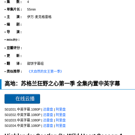
• 集 数 :
4
• 单集片长 :
55min
• 主 演 :
伊万·麦克格雷格
• 编 剧 :
• 导 演 :
•
:
IMDb评分
• 豆瓣评分 :
• 更 新 :
• 翻 译 :
甜饼字幕组
• 类似推荐 :
《大自然的女王第一季》
高地：苏格兰狂野之心第一季 全集内置中英字幕
在线云播
S01E01.中英字幕.1080P |
迅雷盘
|
阿里盘
S01E02.中英字幕.1080P |
迅雷盘
|
阿里盘
S01E03.中英字幕.1080P |
迅雷盘
|
阿里盘
S01E04.中英字幕.1080P |
迅雷盘
|
阿里盘