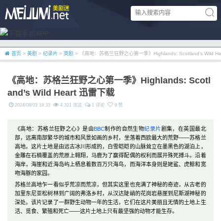
首页
>
美剧
>
纪录片
>
英剧
> 《高地：苏格兰狂野之心第一季》Highlands: Scotland’s Wild H
《高地：苏格兰狂野之心第一季》Highlands: Scotl
and’s Wild Heart 迅雷下载
2024/08/03 19:33
4,321 浏览
1 评论
9 赞
《高地：苏格兰狂野之心》是由
BBC
制作的自然生物
纪录片
剧集，在英国最北
部，远离南部繁华的城市和风景如画的乡村，坐落着西欧最大的荒野——苏格兰
高地。这片土地是由远古冰川形成的，白雪皑皑的山脉耸立在墨黑色的湖泊上，
金雕在石楠覆盖的荒原上翱翔，马鹿为了赢得配偶的权利而展开殊死搏斗。沿着
海岸，海崖和近海岛屿上栖息着数百万只海鸟，而海洋本身则是姥鲨、虎鲸和宽
吻海豚的家园。
苏格兰高地乍一看似乎荒凉而荒凉，但其实这里也充满了神秘的奇迹，从古老的
加里东尼亚松树林到广阔的弗洛乡村，从汉达陡峭的花岗岩悬崖到尼斯湖神秘的
深处。该片记录了一群野生动物一年的生活，它们在这片美丽且无情的土地上生
活、觅食、繁殖和死亡——这片土地上只有最坚强的动物才能生存。