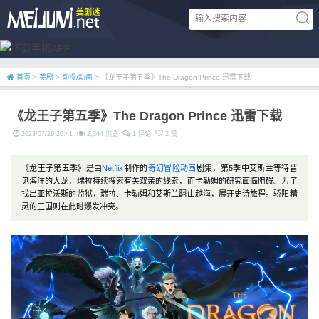
首页
>
美剧
>
动漫/动画
> 《龙王子第五季》The Dragon Prince 迅雷下载
《龙王子第五季》The Dragon Prince 迅雷下载
2023/07/29 20:41
2,344 浏览
1 评论
2 赞
《龙王子第五季》是由
Netflix
制作的
奇幻
冒险
动画
剧集，第5季中艾斯兰等待晋
见海洋的大龙，瑞拉持续搜索有关双亲的线索，而卡勒姆的研究面临阻碍。为了
找出亚拉沃斯的监狱，瑞拉、卡勒姆和艾斯兰翻山越海，展开史诗旅程。骄阳精
灵的王国则在此时爆发冲突。