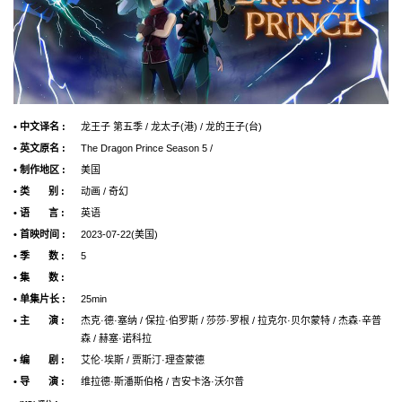
• 中文译名 :
龙王子 第五季 / 龙太子(港) / 龙的王子(台)
• 英文原名 :
The Dragon Prince Season 5 /
• 制作地区 :
美国
• 类 别 :
动画 / 奇幻
• 语 言 :
英语
• 首映时间 :
2023-07-22(美国)
• 季 数 :
5
• 集 数 :
• 单集片长 :
25min
• 主 演 :
杰克·德·塞纳 / 保拉·伯罗斯 / 莎莎·罗根 / 拉克尔·贝尔蒙特 / 杰森·辛普
森 / 赫塞·诺科拉
• 编 剧 :
艾伦·埃斯 / 贾斯汀·理查蒙德
• 导 演 :
维拉德·斯潘斯伯格 / 吉安卡洛·沃尔普