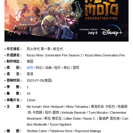
• 中文译名 :
风火世代 第一季 / 新生代
• 外语原名 :
Kizazi Moto: Generation Fire Season 1 / Kizazi.Moto.Generation.Fire
• 制作地区 :
美国
• 类 别 :
动作
/ 科幻 / 动画 / 短片 / 奇幻 / 冒险
• 语 言 :
英语
• 首映时间 :
2023-07-05(美国)
• 季 数 :
1
• 集 数 :
10
• 单集片长 :
12min
• 主 演 :
Mo Ismail / Amir Hedayah / Motsi Tekateka / 弗洛伦丝·卡松巴 / 哈基姆
·凯-卡西姆 / 珀尔·图西 / Kehinde Bankole / Tumi Morake / Clementine
Mosimane / 希拉·穆尼瓦 / Lillian Dube / Nasty C. / 曼迪萨·恩杜纳 / Can
dice Modiselle / Tyson Ngubeni
• 编 剧 :
Shofela Coker / Tafadzwa Hove / Raymond Malinga