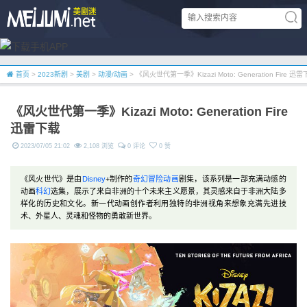
首页
>
2023新剧
>
美剧
>
动漫/动画
> 《风火世代第一季》Kizazi Moto: Generation Fire 迅
《风火世代第一季》Kizazi Moto: Generation Fire
迅雷下载
2023/07/05 21:02
2,108 浏览
0 评论
0 赞
《风火世代》是由
Disney
+制作的
奇幻
冒险
动画
剧集，该系列是一部充满动感的
动画
科幻
选集，展示了来自非洲的十个未来主义愿景，其灵感来自于非洲大陆多
样化的历史和文化。新一代动画创作者利用独特的非洲视角来想象充满先进技
术、外星人、灵魂和怪物的勇敢新世界。