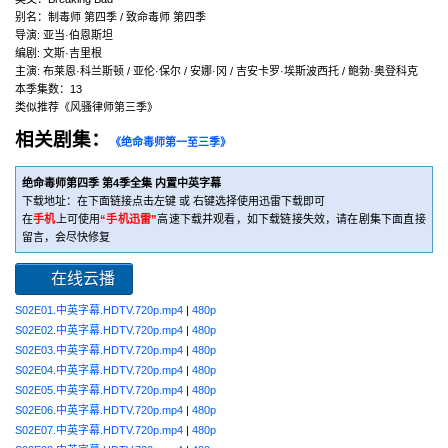
别名：制毒师 第四季 / 致命毒师 第四季
导演: 亚当·伯恩斯坦
编剧: 文斯·吉里根
主演: 布莱恩·科兰斯顿 / 亚伦·保尔 / 安娜·冈 / 吉安卡罗·埃斯波西托 / 鲍勃·奥登科克
本季集数：13
类似推荐《风骚律师第三季》
相关剧集：
《绝命毒师第一至三季》
绝命毒师第四季 第4季全集 内置中英字幕
下载地址：在下面链接点击左键 或 右键选择使用迅雷下载即可
在
手机
上可使用
“手机迅雷”
高速下载并观看，如下载链接失效，请在剧集下面直接
留言，会尽快修复
在线云播
S02E01.中英字幕.HDTV.720p.mp4
|
480p
S02E02.中英字幕.HDTV.720p.mp4
|
480p
S02E03.中英字幕.HDTV.720p.mp4
|
480p
S02E04.中英字幕.HDTV.720p.mp4
|
480p
S02E05.中英字幕.HDTV.720p.mp4
|
480p
S02E06.中英字幕.HDTV.720p.mp4
|
480p
S02E07.中英字幕.HDTV.720p.mp4
|
480p