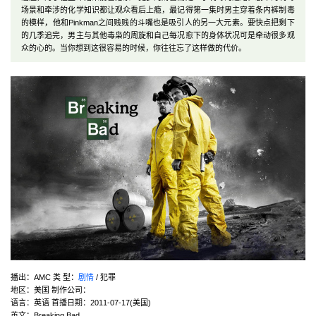
场景和牵涉的化学知识都让观众看后上瘾，最记得第一集时男主穿着条内裤制毒
的模样，他和Pinkman之间贱贱的斗嘴也是吸引人的另一大元素。要快点把剩下
的几季追完，男主与其他毒枭的周旋和自己每况愈下的身体状况可是牵动很多观
众的心的。当你想到这很容易的时候，你往往忘了这样做的代价。
播出：AMC 类 型：
剧情
/ 犯罪
地区：美国 制作公司：
语言：英语 首播日期：2011-07-17(美国)
英文：Breaking Bad