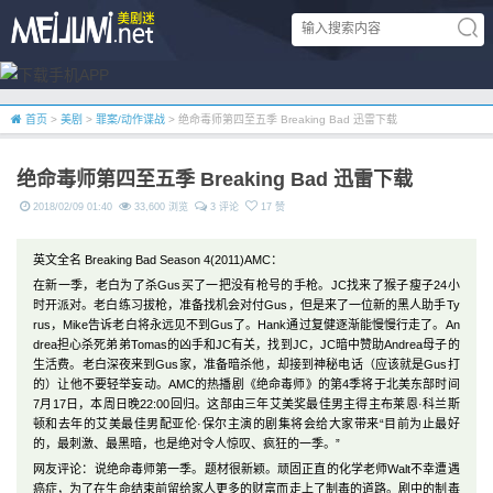
首页
>
美剧
>
罪案/动作谍战
> 绝命毒师第四至五季 Breaking Bad 迅雷下载
绝命毒师第四至五季 Breaking Bad 迅雷下载
2018/02/09 01:40
33,600 浏览
3 评论
17 赞
英文全名 Breaking Bad Season 4(2011)AMC：
在新一季，老白为了杀Gus买了一把没有枪号的手枪。JC找来了猴子瘦子24小
时开派对。老白练习拔枪，准备找机会对付Gus，但是来了一位新的黑人助手Ty
rus，Mike告诉老白将永远见不到Gus了。Hank通过复健逐渐能慢慢行走了。An
drea担心杀死弟弟Tomas的凶手和JC有关，找到JC，JC暗中赞助Andrea母子的
生活费。老白深夜来到Gus家，准备暗杀他，却接到神秘电话（应该就是Gus打
的）让他不要轻举妄动。AMC的热播剧《绝命毒师》的第4季将于北美东部时间
7月17日，本周日晚22:00回归。这部由三年艾美奖最佳男主得主布莱恩·科兰斯
顿和去年的艾美最佳男配亚伦·保尔主演的剧集将会给大家带来“目前为止最好
的，最刺激、最黑暗，也是绝对令人惊叹、疯狂的一季。”
网友评论：说绝命毒师第一季。题材很新颖。顽固正直的化学老师Walt不幸遭遇
癌症，为了在生命结束前留给家人更多的财富而走上了制毒的道路。剧中的制毒