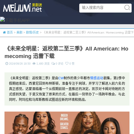
首页
>
美剧
>
剧情/历史
> 《未来全明星：返校第二至三季》All American: Homecoming 迅雷
《未来全明星：返校第二至三季》All American: Ho
mecoming 迅雷下载
2024/09/26 18:50
1,480 浏览
0 评论
0 赞
《未来全明星：返校第二季》是由
CW
制作的青少年都市
情感
运动
剧集，第2季中
假期结束后，西蒙尼回到布林斯顿，准备专注于网球，并学习了解进入前六名的
真正感觉。达蒙面临着一个从假期前就一直推迟的决定。凯莎对卡姆对待她的方
式感到失望，于是又恢复了原来的方式，在最后一刻举办了一场跨年晚会。与此
同时，阿玛拉和马库斯教练试图适应新的环境和挑战。