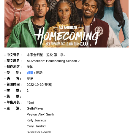
• 中文译名 :
未来全明星：返校 第二季 /
• 英文原名 :
All American: Homecoming Season 2
• 制作地区 :
美国
• 类 别 :
剧情
/ 运动
• 语 言 :
英语
• 首映时间 :
2022-10-10(美国)
• 季 数 :
2
• 集 数 :
• 单集片长 :
45min
• 主 演 :
GeffriMaya
Peyton 'Alex' Smith
Kelly Jenrette
Cory Hardrict
Sylvester Powell