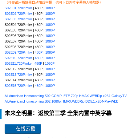
（可尝试用播放器自动加载字幕，也可下载外挂字幕拖入播放器）
S02E01.720P.mkv
| 480P |
1080P
S02E02.720P.mkv
| 480P |
1080P
S02E03.720P.mkv
| 480P |
1080P
S02E04.720P.mkv | 480P |
1080P
S02E05.720P.mkv | 480P |
1080P
S02E06.720P.mkv | 480P |
1080P
S02E07.720P.mkv | 480P |
1080P
S02E08.720P.mkv | 480P |
1080P
S02E09.720P.mkv
|
480P
|
1080P
S02E10.720P.mkv
|
480P
|
1080P
S02E11.720P.mkv
|
480P
|
1080P
S02E12.720P.mkv | 480P |
1080P
S02E13.720P.mkv
| 480P |
1080P
S02E14.720P.mkv | 480P |
1080P
S02E15.720P.mkv
|
480P
|
1080P
All.American.Homecoming.S02.COMPLETE.720p.HMAX.WEBRip.x264-GalaxyTV
All.American.Homecoming.S02.1080p.HMAX.WEBRip.DD5.1.x264-PlayWEB
未来全明星：返校第三季 全集内置中英字幕
在线云播