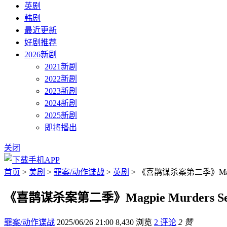
英剧
韩剧
最近更新
好剧推荐
2026新剧
2021新剧
2022新剧
2023新剧
2024新剧
2025新剧
即将播出
关闭
首页
>
美剧
>
罪案/动作谍战
>
英剧
> 《喜鹊谋杀案第二季》Magpie
《喜鹊谋杀案第二季》Magpie Murders Se
罪案/动作谍战
2025/06/26 21:00
8,430 浏览
2 评论
2 赞