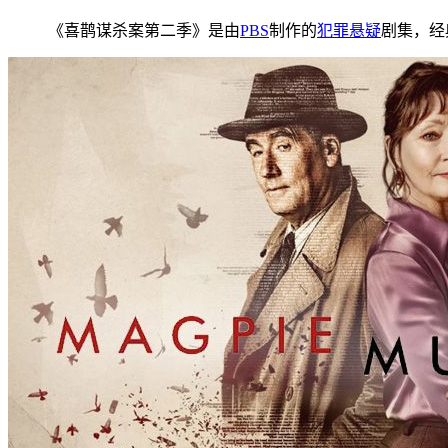
《喜鹊谋杀案第二季》是由
PBS
制作的
犯罪
悬疑
剧集，经