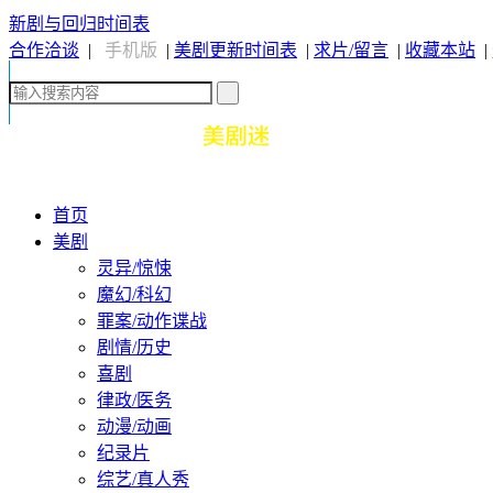
新剧与回归时间表
合作洽谈
|
手机版
|
美剧更新时间表
|
求片/留言
|
收藏本站
|
首页
美剧
灵异/惊悚
魔幻/科幻
罪案/动作谍战
剧情/历史
喜剧
律政/医务
动漫/动画
纪录片
综艺/真人秀