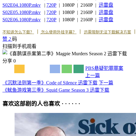
S02E04.1080P.mkv
|
720P
| 1080P | 2160P |
迅雷盘
S02E05.1080P.mkv
|
720P
| 1080P | 2160P |
迅雷盘
S02E06.1080P.mkv
|
720P
| 1080P | 2160P |
迅雷盘
丨
丨
不知道怎么下载？
怎么使用外挂字幕？
迅雷限制无法下载解决方案
赞
2
码
扫描到手机观看
分享
0
PBS
悬疑
犯罪
罪案
上一篇
《沉默法则第一季》Code of Silence 迅雷下载
下一篇
《鱿鱼游戏第三季》Squid Game Season 3 迅雷下载
喜欢这部剧的人也喜欢 · · · · · ·