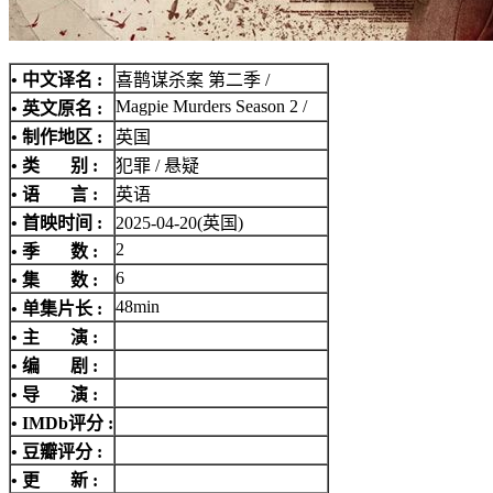
• 中文译名 :
喜鹊谋杀案 第二季 /
Magpie Murders Season 2 /
• 英文原名 :
• 制作地区 :
英国
• 类 别 :
犯罪 / 悬疑
• 语 言 :
英语
• 首映时间 :
2025-04-20(英国)
2
• 季 数 :
6
• 集 数 :
48min
• 单集片长 :
• 主 演 :
• 编 剧 :
• 导 演 :
•
IMDb评分
:
• 豆瓣评分 :
• 更 新 :