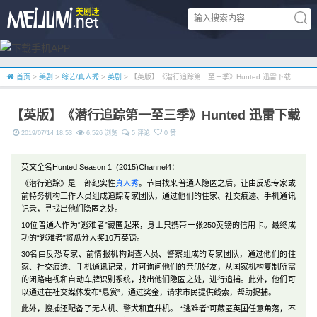
首页
>
美剧
>
综艺/真人秀
>
英剧
> 【英版】《潜行追踪第一至三季》Hunted 迅雷下载
【英版】《潜行追踪第一至三季》Hunted 迅雷下载
2019/07/14 18:53
6,526 浏览
5 评论
0 赞
英文全名Hunted Season 1 (2015)Channel4：
《潜行追踪》是一部纪实性
真人秀
。节目找来普通人隐匿之后，让由反恐专家或
前特务机构工作人员组成追踪专家团队，通过他们的住家、社交痕迹、手机通讯
记录，寻找出他们隐匿之处。
10位普通人作为“逃难者”藏匿起来，身上只携带一张250英镑的信用卡。最终成
功的“逃难者”将瓜分大奖10万英镑。
30名由反恐专家、前情报机构调查人员、警察组成的专家团队，通过他们的住
家、社交痕迹、手机通讯记录，并可询问他们的亲朋好友，从国家机构复制所需
的闭路电视和自动车牌识别系统，找出他们隐匿之处，进行追捕。此外，他们可
以通过在社交媒体发布“悬赏”，通过奖金，请求市民提供线索，帮助捉捕。
此外，搜捕还配备了无人机、警犬和直升机。 “逃难者”可藏匿英国任意角落，不