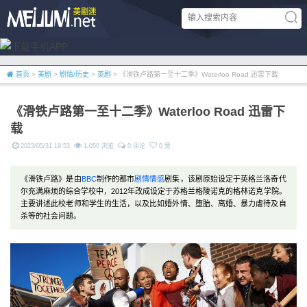
首页
>
美剧
>
剧情/历史
>
英剧
> 《滑铁卢路第一至十二季》Waterloo Road 迅雷下载
《滑铁卢路第一至十二季》Waterloo Road 迅雷下
载
2023/05/31 19:53
1,050 浏览
0 评论
0 赞
《滑铁卢路》是由
BBC
制作的都市
剧情
情感
剧集，该剧原始设定于英格兰洛奇代
尔充满麻烦的综合学校中，2012年改成设定于苏格兰格陵诺克的格林诺克学院。
主要讲述此校老师和学生的生活，以及比如婚外情、堕胎、离婚、暴力虐待及自
杀等的社会问题。