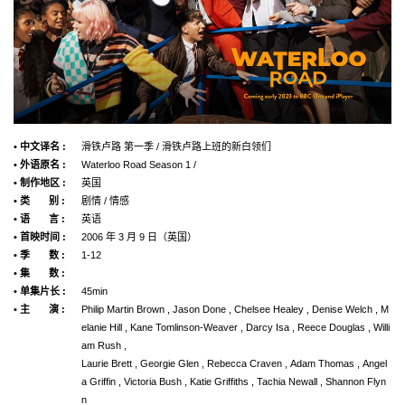
• 中文译名 :
滑铁卢路 第一季 / 滑铁卢路上班的新白领们
• 外语原名 :
Waterloo Road Season 1 /
• 制作地区 :
英国
• 类 别 :
剧情 / 情感
• 语 言 :
英语
• 首映时间 :
2006 年 3 月 9 日（英国）
• 季 数 :
1-12
• 集 数 :
• 单集片长 :
45min
• 主 演 :
Philip Martin Brown , Jason Done , Chelsee Healey , Denise Welch , M
elanie Hill , Kane Tomlinson-Weaver , Darcy Isa , Reece Douglas , Willi
am Rush ,
Laurie Brett , Georgie Glen , Rebecca Craven , Adam Thomas , Angel
a Griffin , Victoria Bush , Katie Griffiths , Tachia Newall , Shannon Flyn
n