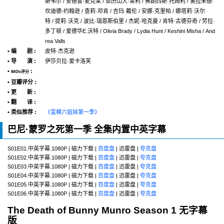
斯韦尔 / 安德鲁·麦克莱 / 亚历山大·莱利 / 弗朗西斯·托姆利 / 奥拉米德·
坎迪德-约翰逊 / 查莉·邓肯 / 吉玛·戴伦 / 安娜·克里帕 / 娜塔莉·沃尔
特 / 提莉·沃克 / 波比·瑞恩斯伯里 / 杰妮·哈克曼 / 肯特·古德芬奇 / 劳拉·
多丁顿 / 爱德华E.沃特 / Olivia Brady / Lydia Hunt / Keshini Misha / And
rea Valls
• 编 剧 :
皮特·杰克逊
• 导 演 :
伊莎贝拉·爱卡洛芙
•
:
IMDb评分
• 豆瓣评分 :
• 更 新 :
• 翻 译 :
• 类似推荐 :
《蛮横六姐妹第一季》
巴尼·蒙罗之死第一季 全集内置中英字幕
S01E01.中英字幕.1080P | 磁力下载 |
百度盘
| 迅雷盘 |
夸克盘
S01E02.中英字幕.1080P | 磁力下载 |
百度盘
| 迅雷盘 |
夸克盘
S01E03.中英字幕.1080P | 磁力下载 |
百度盘
| 迅雷盘 |
夸克盘
S01E04.中英字幕.1080P | 磁力下载 |
百度盘
| 迅雷盘 |
夸克盘
S01E05.中英字幕.1080P | 磁力下载 |
百度盘
| 迅雷盘 |
夸克盘
S01E06.中英字幕.1080P | 磁力下载 |
百度盘
| 迅雷盘 |
夸克盘
The Death of Bunny Munro Season 1 无字幕
版