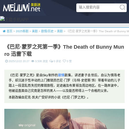
首页
>
2025新剧
>
美剧
>
剧情/历史
>
英剧
> 《巴尼·蒙罗之死第一季》The Death of Bunny 
《巴尼·蒙罗之死第一季》The Death of Bunny Mun
ro 迅雷下载
2025/12/22 20:27
3,506 浏览
0 评论
0 赞
《巴尼·蒙罗之死》是由Sky制作的
剧情
剧集，讲述妻子去世后，自认为情场老
手、却沉迷于性冲动的上门推销员巴尼·门罗（马特·史密斯 饰）带着年幼的儿子
踏上一段混乱而失控的推销旅程，足迹遍及布莱顿及周边地区。在一路奔波中，
他被迫直面自己究竟是怎样的男人——以及能否称得上一个合格的父亲。
本剧改编自尼克·凯夫广受好评的小说《巴尼·门罗之死》。