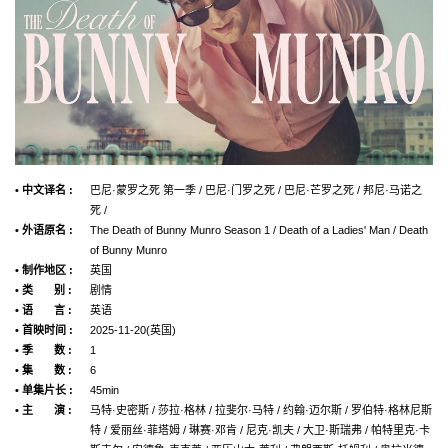
• 中文译名 :
巴尼·蒙罗之死 第一季 / 巴尼·门罗之死 / 巴尼·芒罗之死 / 邦尼·马诺之
死 /
• 外语原名 :
The Death of Bunny Munro Season 1 / Death of a Ladies' Man / Death
of Bunny Munro
• 制作地区 :
英国
• 类 别 :
剧情
• 语 言 :
英语
• 首映时间 :
2025-11-20(英国)
• 季 数 :
1
• 集 数 :
6
• 单集片长 :
45min
• 主 演 :
马特·史密斯 / 莎拉·格林 / 拉斐尔·马特 / 约翰·迈尔斯 / 罗伯特·格林尼斯
特 / 爱丽丝·菲塔姆 / 琳赛·邓肯 / 尼克·凯夫 / 大卫·斯瑞弗 / 帕特里克·卡