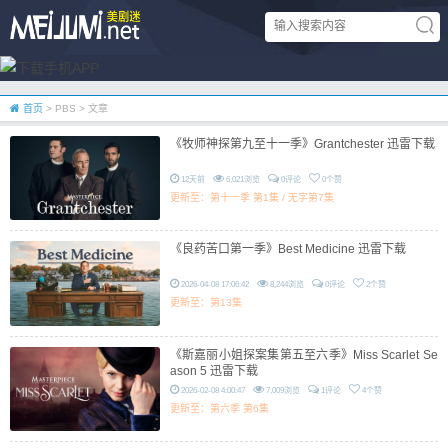
首页
> PBS > 文章
《牧师神探第九至十一季》Grantchester 迅雷下载
12天前
6,021浏览
0评论
0个赞
更新至：第十一季 第1集 / 无字第7集
《良药苦口第一季》Best Medicine 迅雷下载
2026-04-08 17:06:42
8,244浏览
0评论
2个赞
更新至：第13集
《斯嘉丽小姐探案集第五至六季》Miss Scarlet Se
ason 5 迅雷下载
2026-02-08 4:00:47
7,009浏览
1评论
4个赞
更新至：第六季 第6集