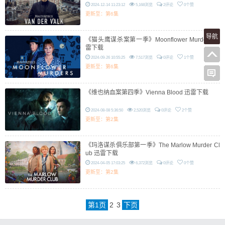
2024-12-14 11:23:12
5,168浏览
2评论
0个赞
更新至：第6集
导航
《猫头鹰谋杀案第一季》Moonflower Murders 迅
雷下载
2024-09-26 10:55:25
7,517浏览
0评论
1个赞
更新至：第6集
《维也纳血案第四季》Vienna Blood 迅雷下载
2024-08-08 5:36:50
2,520浏览
0评论
2个赞
更新至：第2集
《玛洛谋杀俱乐部第一季》The Marlow Murder Cl
ub 迅雷下载
2024-04-05 17:03:25
6,372浏览
0评论
0个赞
更新至：第2集
第
1
页
2
3
下页