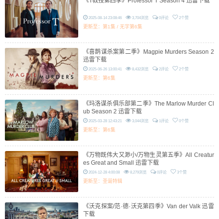
《T教授第四季》Professor T Season 4 迅雷下载
2025-08-14 23:08:46
3,704浏览
0评论
2个赞
更新至：第1集 / 无字第6集
《喜鹊谋杀案第二季》Magpie Murders Season 2
迅雷下载
2025-06-26 13:00:41
8,432浏览
2评论
2个赞
更新至：第6集
《玛洛谋杀俱乐部第二季》The Marlow Murder Cl
ub Season 2 迅雷下载
2025-03-28 12:43:21
3,044浏览
1评论
0个赞
更新至：第6集
《万物既伟大又渺小/万物生灵第五季》All Creatur
es Great and Small 迅雷下载
2024-12-28 4:00:08
8,279浏览
0评论
3个赞
更新至：圣诞特辑
《沃克探案/范·德·沃克第四季》Van der Valk 迅雷
下载