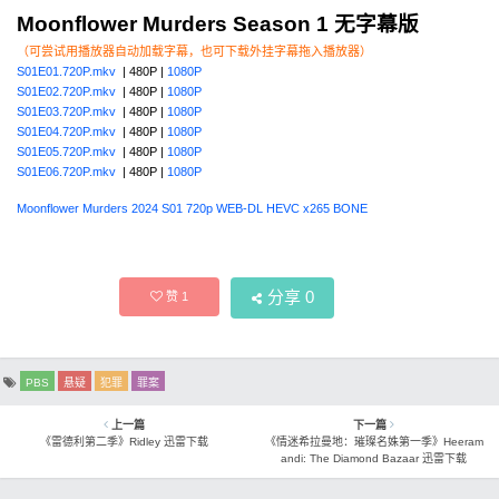
Moonflower Murders Season 1 无字幕版
（可尝试用播放器自动加载字幕，也可下载外挂字幕拖入播放器）
S01E01.720P.mkv
| 480P |
1080P
S01E02.720P.mkv
| 480P |
1080P
S01E03.720P.mkv
| 480P |
1080P
S01E04.720P.mkv
| 480P |
1080P
S01E05.720P.mkv
| 480P |
1080P
S01E06.720P.mkv
| 480P |
1080P
Moonflower Murders 2024 S01 720p WEB-DL HEVC x265 BONE
分享
0
赞
1
PBS
悬疑
犯罪
罪案
上一篇
下一篇
《雷德利第二季》Ridley 迅雷下载
《情迷希拉曼地：璀璨名姝第一季》Heeram
andi: The Diamond Bazaar 迅雷下载