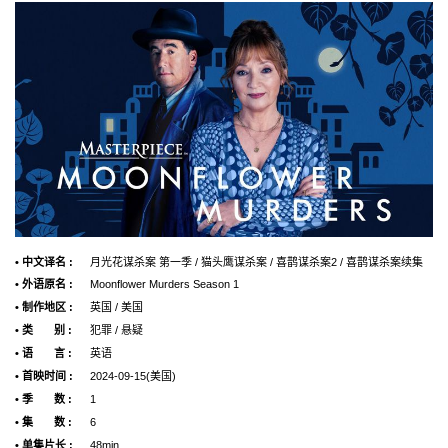
• 中文译名 :
月光花谋杀案 第一季 / 猫头鹰谋杀案 / 喜鹊谋杀案2 / 喜鹊谋杀案续集
• 外语原名 :
Moonflower Murders Season 1
• 制作地区 :
英国 / 美国
• 类 别 :
犯罪 / 悬疑
• 语 言 :
英语
• 首映时间 :
2024-09-15(美国)
• 季 数 :
1
• 集 数 :
6
• 单集片长 :
48min