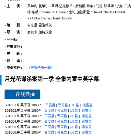
• 主 演 :
莱丝利·曼维尔 / 蒂姆·迈克穆兰 / 康勒斯·希尔 / 马克·加蒂斯 / 皮帕·贝内
特-华纳 / Shane G. Casey / 比莉·加德斯登 / Daniel Charles Dohert
y / Chloe Harris / Paul Dunphy
• 编 剧 :
安东尼·霍洛维茨
• 导 演 :
丽贝卡·加特沃德
•
:
IMDb评分
• 豆瓣评分 :
• 更 新 :
• 翻 译 :
• 类似推荐 :
《坏猴子第一季》
月光花谋杀案第一季 全集内置中英字幕
在线云播
S01E01.中英字幕.1080P |
百度盘
|
夸克盘
|
UC盘
|
迅雷盘
S01E02.中英字幕.1080P |
百度盘
|
夸克盘
|
UC盘
|
迅雷盘
S01E03.中英字幕.1080P |
百度盘
|
夸克盘
|
UC盘
|
迅雷盘
S01E04.中英字幕.1080P |
百度盘
|
夸克盘
|
UC盘
|
迅雷盘
S01E05.中英字幕.1080P |
百度盘
|
夸克盘
|
UC盘
|
迅雷盘
S01E06.中英字幕.1080P |
百度盘
|
夸克盘
|
UC盘
|
迅雷盘