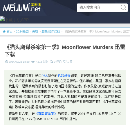
首页
>
2024新剧
>
美剧
>
罪案/动作谍战
> 《猫头鹰谋杀案第一季》Moonflower Murders 迅
《猫头鹰谋杀案第一季》Moonflower Murders 迅雷
下载
2024/09/26 18:55
7,518 浏览
0 评论
1 赞
《月光花谋杀案》是由
PBS
制作的
犯罪
悬疑
剧集，讲述苏珊·赖兰已经离开出版
业，和相恋多年的男友安德烈亚斯住在克里特岛。但八年前，英国一家乡村酒店
发生的一起谋杀案的阴影打破了她田园诗般的生活。作家艾伦·康威曾到访过这
家酒店，并根据那里发生的事情写了一本悬疑小说。帮助经营这家酒店的年轻女
子塞西莉·特雷赫恩读了这本书，并认为抓捕的不是真正的凶手，现在她失踪
了。苏珊能否在为时已晚之前揭开书中隐藏的秘密并找到塞西莉？《月光花谋杀
案》改编自安东尼·霍洛维茨的畅销小说。
该系列共六集，是
《喜鹊谋杀案》
的续集，将于 2024 年 9 月 15 日至 10 月 20
日每周日在 PBS 的 MASTERPIECE 节目中播出。