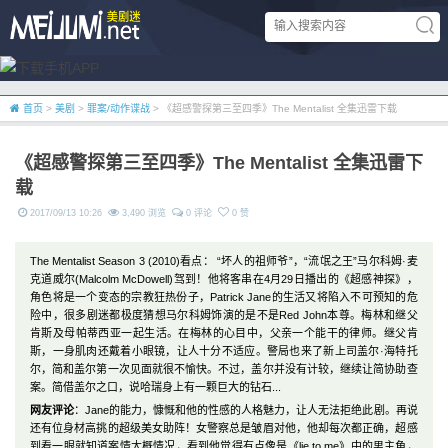
首页
>
美剧
>
罪案/动作谍战
> 《超感警探第三至四季》The Mentalist 全集迅雷下载
《超感警探第三至四季》The Mentalist 全集迅雷下
载
2017/09/13 10:26
3,490 浏览
0 评论
0 赞
The Mentalist Season 3 (2010)看点： “坏人的祖师爷”，“流氓之王”马尔科姆·麦
克道威尔(Malcolm McDowell)驾到！他将客串在4月29日播出的《超感神探》，
角色将是一个变态的宗教狂热份子，Patrick Jane的生活又将陷入不可预知的危
险中，很多剧迷都极度猜想马尔科姆饰演的是不是Red John本尊。梅林和继父
肯斯及母帕蒂西亚一起生活。在梅林的心目中，父亲一个能干的律师。继父肯
斯，一身肌肉还戴着小眼镜，让人十分不适应。警局也来了新上司盖尔·海特托
尔，简和盖尔第一次见面就很不愉快。不过，盖尔并没有计较，继续让简协助查
案。简借盖尔之口，说哈瑞身上有一颗巨大的钻石...
网友评论
：Jane的能力，慷慨和他的性感的人格魅力，让人无法拒绝此剧。再说
还有位身材高挑的超级美女助阵！女警察总是皱眉对他，他却每次都正确，超感
到看一眼就知道案情大概情况，看到他觉得有点像是《lie to me》中的男主角，