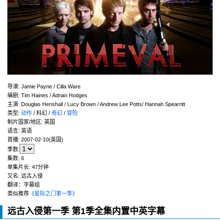
导演
:
Jamie Payne / Cilla Ware
编剧
:
Tim Haines / Adrian Hodges
主演
:
Douglas Henshall / Lucy Brown / Andrew Lee Potts/ Hannah Spearritt
类型:
动作
/ 科幻 /
奇幻
/
冒险
制片国家/地区:
英国
语言:
英语
首播:
2007-02-10(英国)
季数:
集数:
6
单集片长:
47分钟
又名:
远古入侵
翻译：字幕组
类似推荐
《星际之门第一季》
远古入侵第一季 第1季全集内置中英字幕