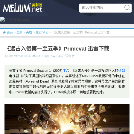
首页
>
英剧
>
美剧
>
魔幻/科幻
> 《远古入侵第一至五季》Primeval 迅雷下载
《远古入侵第一至五季》Primeval 迅雷下载
2017/12/29 23:59
6,110 浏览
0 评论
8 赞
英文全名 Primeval Season 1 (2007)
ITV
：《远古入侵》是一部投资巨大的
科幻
电视剧（相对于英国的科幻剧来说）。故事讲述了Nick Cutter教授和他的小组在
迪恩森林（Forest of Dean）调查时发现了时空异常现象，这种异常产生的副作
用直接导致远古时代的恐龙和许多令人难以想象的生物来到今天的地球。调查
中，Cutter教授的妻子失踪了，Cutter教授不顾一切地想要找到她。