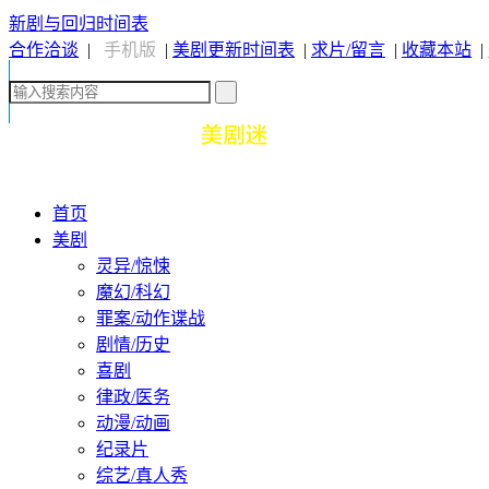
新剧与回归时间表
合作洽谈
|
手机版
|
美剧更新时间表
|
求片/留言
|
收藏本站
|
首页
美剧
灵异/惊悚
魔幻/科幻
罪案/动作谍战
剧情/历史
喜剧
律政/医务
动漫/动画
纪录片
综艺/真人秀