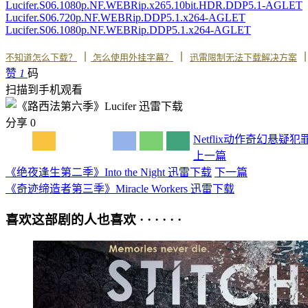
Lucifer.S06.1080p.NF.WEBRip.x265.10bit.HDR.DDP5.1-AGLET
Lucifer.S06.720p.NF.WEBRip.DDP5.1.x264-AGLET
Lucifer.S06.1080p.NF.WEBRip.DDP5.1.x264-AGLET
丨
丨
不知道怎么下载？
怎么使用外挂字幕？
迅雷限制无法下载解决方案
赞
1
码
扫描到手机观看
分享
0
Netflix
动作
奇幻
悬疑
犯
上一篇
《绝夜逢生第二季》Into the Night 迅雷下载
下一篇
《奇迹缔造者第三季》Miracle Workers 迅雷下载
喜欢这部剧的人也喜欢 · · · · · ·