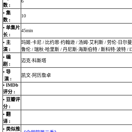
6
数 :
• 集
10
数 :
• 单集片
45min
长 :
• 主
玛姬·卡尼 / 比约恩·约翰逊 / 汤姆·艾利斯 / 劳伦·日尔曼 /
演 :
鲁伦 / 瑞秋·哈里斯 / 丹尼斯·海斯伯特 / 斯科特·波特 / 
• 编
迈克·科斯塔
剧 :
• 导
凯文·阿历詹卓
演 :
•
IMDb
评分
:
• 豆瓣评
分 :
• 翻
译 :
• 类似推