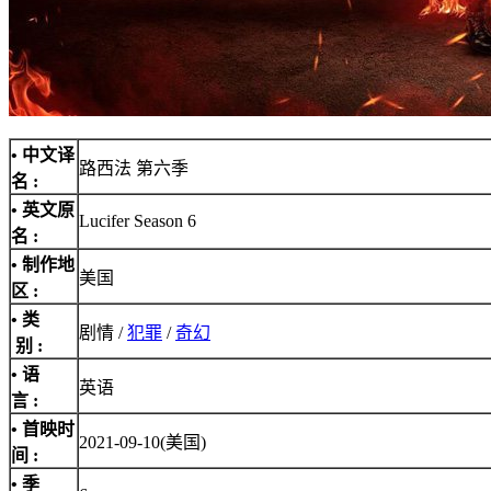
• 中文译
路西法 第六季
名 :
• 英文原
Lucifer Season 6
名 :
• 制作地
美国
区 :
• 类
剧情 /
犯罪
/
奇幻
别 :
• 语
英语
言 :
• 首映时
2021-09-10(美国)
间 :
• 季