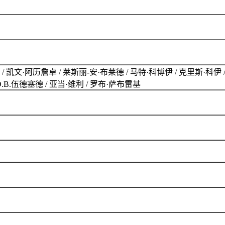
 凯文·阿历詹卓 / 莱斯丽-安·布莱德 / 马特·科博伊 / 克里斯·科伊 / 斯
D.B.伍德塞德 / 亚当·维利 / 罗布·萨布雷基