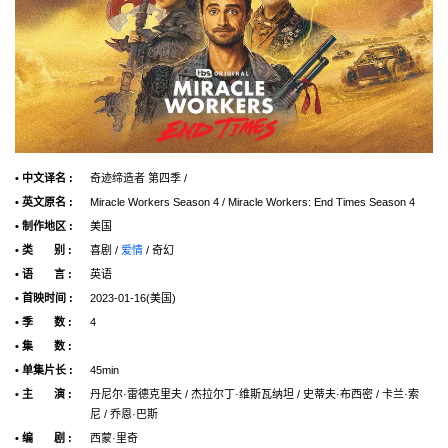
• 中文译名 :
奇迹缔造者 第四季 /
• 英文原名 :
Miracle Workers Season 4 / Miracle Workers: End Times Season 4
• 制作地区 :
美国
• 类 别 :
喜剧 /
爱情
/ 奇幻
• 语 言 :
英语
• 首映时间 :
2023-01-16(美国)
• 季 数 :
4
• 集 数 :
• 单集片长 :
45min
• 主 演 :
丹尼尔·雷德克里夫 / 杰拉尔丁·维斯瓦纳坦 / 史蒂夫·布西密 / 卡兰·索
尼 / 乔恩·巴斯
• 编 剧 :
西蒙·里奇