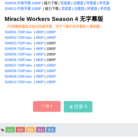
S04E09.中英字幕.1080P
| 磁力下载 |
百度盘
|
迅雷盘
|
阿里盘
|
夸克盘
S04E10.中英字幕.1080P
| 磁力下载 |
百度盘
|
迅雷盘
|
阿里盘
|
夸克盘
Miracle Workers Season 4 无字幕版
（可用播放器尝试自动加载字幕，也可下载外挂字幕拖入播放器）
S04E01.720P.mkv
|
480P
|
1080P
S04E02.720P.mkv
|
480P
|
1080P
S04E03.720P.mkv
|
480P
| 1080P
S04E04.720P.mkv
|
480P
| 1080P
S04E05.720P.mkv
|
480P
| 1080P
S04E06.720P.mkv
|
480P
| 1080P
S04E07.720P.mkv
|
480P
|
1080P
S04E08.720P.mkv
|
480P
|
1080P
S04E09.720P.mkv
|
480P
|
1080P
S04E10.720P.mkv
|
480P
|
1080P
分享
0
赞
4
TBS
冒险
喜剧
奇幻
爱情