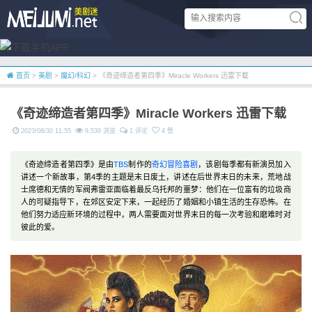
首页
>
美剧
>
魔幻/科幻
> 《奇迹缔造者第四季》Miracle Workers 迅雷下载
《奇迹缔造者第四季》Miracle Workers 迅雷下载
2023/08/30 11:55
9,539 浏览
1 评论
4 赞
《奇迹缔造者第四季》是由
TBS
制作的
奇幻
冒险
喜剧
，该剧每季都有新演员加入
讲述一个新故事，第4季的主题是末日废土，讲述在后世界末日的未来，荒地战
士席德和无情的军阀弗雷亚面临着最反乌托邦的噩梦：他们在一位富有的垃圾商
人的可疑指导下，在郊区安定下来，一起经历了婚姻和小镇生活的生存恐怖。在
他们努力适应新环境的过程中，两人需要面对世界末日的每一次考验和磨难时对
彼此的爱。