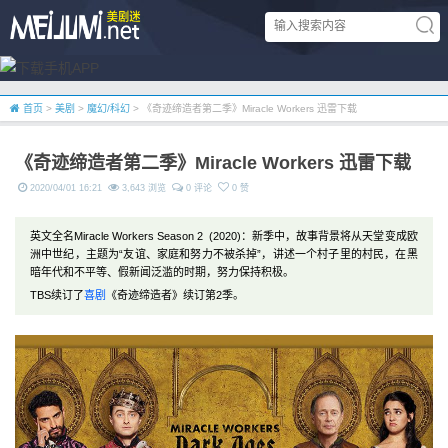
首页
>
美剧
>
魔幻/科幻
> 《奇迹缔造者第二季》Miracle Workers 迅雷下载
《奇迹缔造者第二季》Miracle Workers 迅雷下载
2020/04/01 16:21
3,643 浏览
0 评论
0 赞
英文全名Miracle Workers Season 2 (2020)：新季中，故事背景将从天堂变成欧
洲中世纪，主题为“友谊、家庭和努力不被杀掉”，讲述一个村子里的村民，在黑
暗年代和不平等、假新闻泛滥的时期，努力保持积极。
TBS续订了
喜剧
《奇迹缔造者》续订第2季。