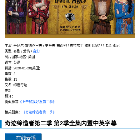
主演
:
丹尼尔·雷德克里夫 / 史蒂夫·布西密 / 杰拉尔丁·维斯瓦纳坦 / 卡兰·索尼
类型:
喜剧 / 爱情 /
奇幻
制片国家/地区:
美国
语言:
英语
首播:
2020-01-28(美国)
季数:
2
集数:
13
又名:
缔造奇迹
更新:
翻译：
类似推荐
《上帝加我好友第二季》
相关剧集：
《奇迹缔造者第一季》
奇迹缔造者第二季 第2季全集内置中英字幕
在线云播