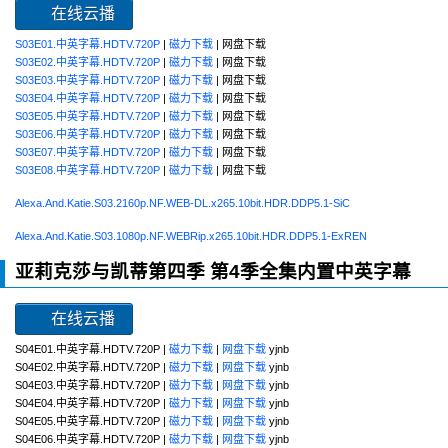
在线云播
S03E01.中英字幕.HDTV.720P
|
磁力下载
| 网盘下载
S03E02.中英字幕.HDTV.720P
|
磁力下载
| 网盘下载
S03E03.中英字幕.HDTV.720P
|
磁力下载
| 网盘下载
S03E04.中英字幕.HDTV.720P
|
磁力下载
| 网盘下载
S03E05.中英字幕.HDTV.720P
|
磁力下载
| 网盘下载
S03E06.中英字幕.HDTV.720P
|
磁力下载
| 网盘下载
S03E07.中英字幕.HDTV.720P
|
磁力下载
| 网盘下载
S03E08.中英字幕.HDTV.720P
|
磁力下载
| 网盘下载
Alexa.And.Katie.S03.2160p.NF.WEB-DL.x265.10bit.HDR.DDP5.1-SiC
Alexa.And.Katie.S03.1080p.NF.WEBRip.x265.10bit.HDR.DDP5.1-ExREN
亚莉克莎与凯蒂第四季 第4季全集内置中英字幕
在线云播
S04E01.中英字幕.HDTV.720P |
磁力下载
|
网盘下载
yjnb
S04E02.中英字幕.HDTV.720P |
磁力下载
|
网盘下载
yjnb
S04E03.中英字幕.HDTV.720P |
磁力下载
|
网盘下载
yjnb
S04E04.中英字幕.HDTV.720P |
磁力下载
|
网盘下载
yjnb
S04E05.中英字幕.HDTV.720P |
磁力下载
|
网盘下载
yjnb
S04E06.中英字幕.HDTV.720P |
磁力下载
|
网盘下载
yjnb