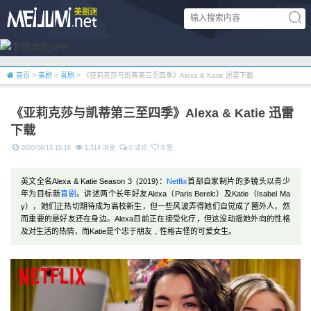
首页
>
美剧
>
喜剧
> 《亚莉克莎与凯蒂第三至四季》Alexa & Katie 迅雷下载
《亚莉克莎与凯蒂第三至四季》Alexa & Katie 迅雷
下载
2020/06/13 19:16
1,514 浏览
0 评论
0 赞
英文全名Alexa & Katie Season 3 (2019)：
Netflix
首部自家制片的多镜头以青少
年为目标新
喜剧
。讲述两个长年好友Alexa（Paris Berelc）及Katie（Isabel Ma
y），她们正热切期待成为高校新生，但一些风波弄得她们自觉成了圈外人，然
而重要的是好友还在身边。Alexa目前正在接受化疗，但这没动摇她外向的性格
及对生活的热情，而Katie是个忠于朋友﹑性格古怪的可爱女生。