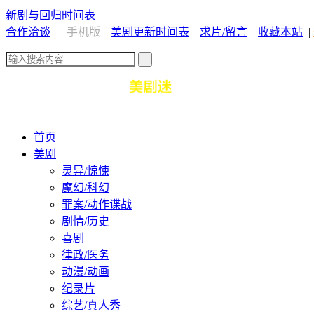
新剧与回归时间表
合作洽谈
|
手机版
|
美剧更新时间表
|
求片/留言
|
收藏本站
|
首页
美剧
灵异/惊悚
魔幻/科幻
罪案/动作谍战
剧情/历史
喜剧
律政/医务
动漫/动画
纪录片
综艺/真人秀