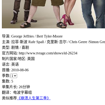
导演
:
George Jeffries / Bert Tyler-Moore
主演
:
拉菲·斯波 Rafe Spall / 克里斯·吉尔 / Chris Geere /Simon Greena
类型:
剧情 / 喜剧
官方网站:
http://www.tvrage.com/shows/id-26234
制片国家/地区:
英国
语言:
英语
首播:
2010-08-06
季数:
集数:
5
单集片长:
26分钟
翻译：电波字幕组
类似推荐
《崩溃人生第三季》