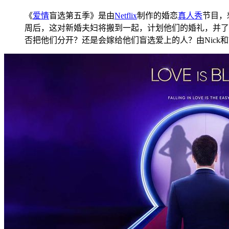
《
爱情
盲选第五季》是由
Netflix
制作的婚恋
真人秀
节目，
周后，这对新婚夫妇将搬到一起，计划他们的婚礼，并了
否把他们分开？还是会嫁给他们盲选爱上的人？由Nick和Vanes