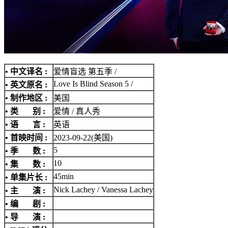
• 中文译名 :
爱情盲选 第五季 /
Love Is Blind Season 5 /
• 英文原名 :
• 制作地区 :
美国
• 类 别 :
爱情 / 真人秀
• 语 言 :
英语
• 首映时间 :
2023-09-22(美国)
5
• 季 数 :
10
• 集 数 :
45min
• 单集片长 :
Nick Lachey / Vanessa Lachey
• 主 演 :
• 编 剧 :
• 导 演 :