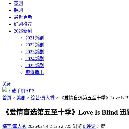
英剧
韩剧
最近更新
好剧推荐
2026新剧
2021新剧
2022新剧
2023新剧
2024新剧
2025新剧
即将播出
关闭
首页
>
美剧
>
综艺/真人秀
> 《爱情盲选第五至十季》Love Is B
《爱情盲选第五至十季》Love Is Blind 
综艺/真人秀
2026/02/14 21:25
2,725 浏览
0 评论
1 赞