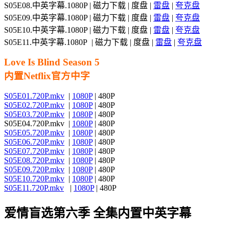
S05E08.中英字幕.1080P | 磁力下载 | 度盘 |
雷盘
|
夸克盘
S05E09.中英字幕.1080P | 磁力下载 | 度盘 |
雷盘
|
夸克盘
S05E10.中英字幕.1080P | 磁力下载 | 度盘 |
雷盘
|
夸克盘
S05E11.中英字幕.1080P | 磁力下载 | 度盘 |
雷盘
|
夸克盘
Love Is Blind Season 5
内置Netflix官方中字
S05E01.720P.mkv
|
1080P
| 480P
S05E02.720P.mkv
|
1080P
| 480P
S05E03.720P.mkv
|
1080P
| 480P
S05E04.720P.mkv |
1080P
| 480P
S05E05.720P.mkv
|
1080P
| 480P
S05E06.720P.mkv
|
1080P
| 480P
S05E07.720P.mkv
|
1080P
| 480P
S05E08.720P.mkv
|
1080P
| 480P
S05E09.720P.mkv
|
1080P
| 480P
S05E10.720P.mkv
|
1080P
| 480P
S05E11.720P.mkv
|
1080P
| 480P
爱情盲选第六季 全集内置中英字幕