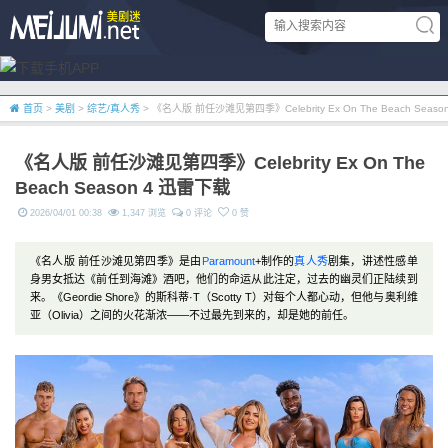
首页
>
美剧
>
综艺/真人秀
> 《名人版 前任沙滩见第四季》Celebrity Ex On The Beach Seas
《名人版 前任沙滩见第四季》Celebrity Ex On The
Beach Season 4 迅雷下载
2026/04/01 00:38
1,347 浏览
0 评论
0 赞
《名人版 前任沙滩见第四季》是由
Paramount
+制作的
真人秀
剧集，讲述性感单
身男女抵达《前任到海滩》酒吧，他们的命运从此注定，过去的幽灵们正陆续到
来。《Geordie Shore》的斯科蒂·T（Scotty T）对每个人都心动，但他与奥利维
亚（Olivia）之间的火花渐浓——不过最先到来的，却是她的前任。