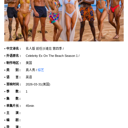
• 中文译名 :
名人版 前任沙滩见 第四季 /
• 外语原名 :
Celebrity Ex On The Beach Season 1 /
• 制作地区 :
美国
• 类 别 :
真人秀 /
综艺
• 语 言 :
英语
• 首映时间 :
2026-03-31(美国)
• 季 数 :
1
• 集 数 :
• 单集片长 :
45min
• 主 演 :
• 编 剧 :
• 导 演 :