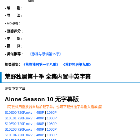
sen
• 编 剧 :
• 导 演 :
•
:
IMDb评分
• 豆瓣评分 :
• 更 新 :
• 翻 译 :
• 类似推荐 :
《赤裸与恐惧第15季》
相关剧集：
《荒野独居第一至八季》
《荒野独居第九季》
荒野独居第十季 全集内置中英字幕
没有中文字幕
Alone Season 10 无字幕版
（可尝试用播放器自动加载字幕，也可下载外挂字幕拖入播放器）
S10E00.720P.mkv
|
480P
|
1080P
S10E01.720P.mkv
|
480P
|
1080P
S10E02.720P.mkv
|
480P
|
1080P
S10E03.720P.mkv
|
480P
|
1080P
S10E04.720P.mkv
|
480P
|
1080P