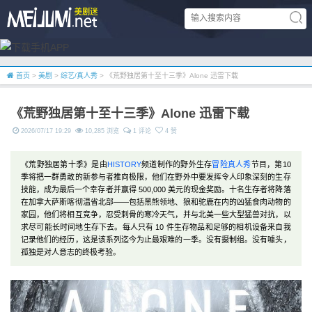
首页
>
美剧
>
综艺/真人秀
> 《荒野独居第十至十三季》Alone 迅雷下载
《荒野独居第十至十三季》Alone 迅雷下载
2026/07/17 19:29
10,285 浏览
1 评论
4 赞
《荒野独居第十季》是由
HISTORY
频道制作的野外生存
冒险
真人秀
节目，第10
季将把一群勇敢的新参与者推向极限，他们在野外中要发挥令人印象深刻的生存
技能，成为最后一个幸存者并赢得 500,000 美元的现金奖励。十名生存者将降落
在加拿大萨斯喀彻温省北部——包括黑熊领地、狼和驼鹿在内的凶猛食肉动物的
家园，他们将相互竞争，忍受刺骨的寒冷天气，并与北美一些大型猛兽对抗，以
求尽可能长时间地生存下去。每人只有 10 件生存物品和足够的相机设备来自我
记录他们的经历，这是该系列迄今为止最艰难的一季。没有摄制组。没有噱头，
孤独是对人意志的终极考验。