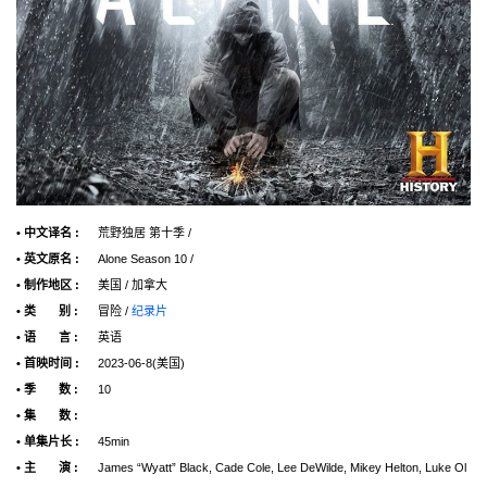
• 中文译名 :
荒野独居 第十季 /
• 英文原名 :
Alone Season 10 /
• 制作地区 :
美国 / 加拿大
• 类 别 :
冒险 /
纪录片
• 语 言 :
英语
• 首映时间 :
2023-06-8(美国)
• 季 数 :
10
• 集 数 :
• 单集片长 :
45min
• 主 演 :
James “Wyatt” Black, Cade Cole, Lee DeWilde, Mikey Helton, Luke Ol