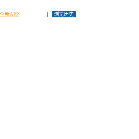
全新APP
|
永久网址
|
浏览历史