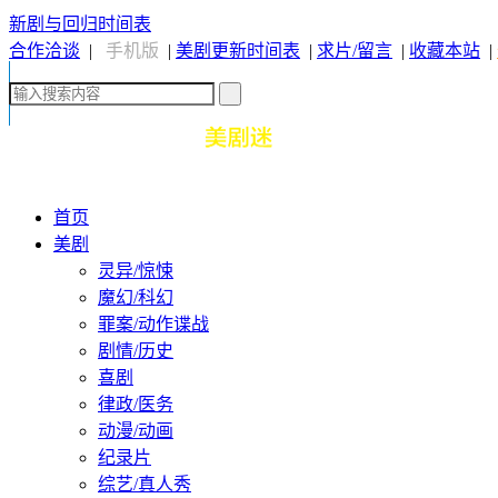
新剧与回归时间表
合作洽谈
|
手机版
|
美剧更新时间表
|
求片/留言
|
收藏本站
|
首页
美剧
灵异/惊悚
魔幻/科幻
罪案/动作谍战
剧情/历史
喜剧
律政/医务
动漫/动画
纪录片
综艺/真人秀