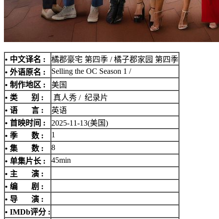
• 中文译名 :
橘郡豪宅 第四季 / 橘子郡家园 第四季
Selling the OC Season 1 /
• 外语原名 :
• 制作地区 :
美国
• 类 别 :
真人秀 / 纪录片
• 语 言 :
英语
• 首映时间 :
2025-11-13(美国)
1
• 季 数 :
8
• 集 数 :
45min
• 单集片长 :
• 主 演 :
• 编 剧 :
• 导 演 :
•
IMDb评分
: