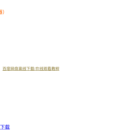
器）
丨
百度网盘离线下载/在线观看教程
雷下载