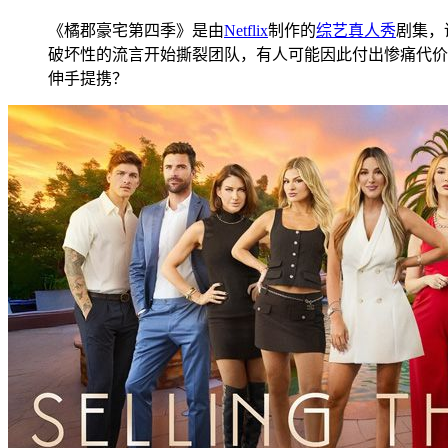
《橘郡豪宅第四季》是由
Netflix
制作的
综艺
真人秀
剧集，
破坏性的流言开始撕裂团队，有人可能因此付出惨痛代价
伸手提携？