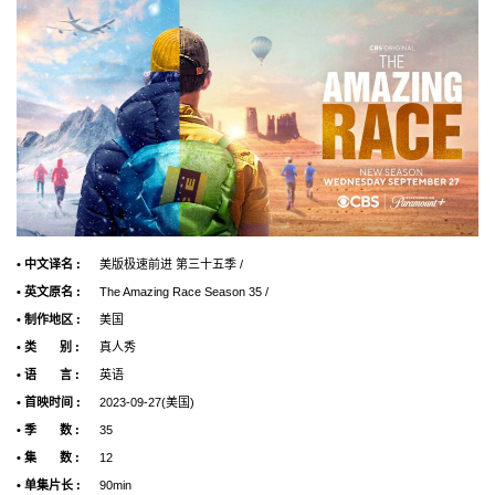
• 中文译名 :
美版极速前进 第三十五季 /
• 英文原名 :
The Amazing Race Season 35 /
• 制作地区 :
美国
• 类 别 :
真人秀
• 语 言 :
英语
• 首映时间 :
2023-09-27(美国)
• 季 数 :
35
• 集 数 :
12
• 单集片长 :
90min