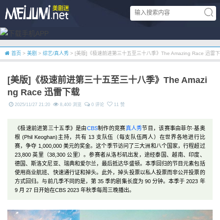
首页
>
美剧
>
综艺/真人秀
> [美版]《极速前进第三十五至三十八季》The Amazing Race 迅雷
[美版]《极速前进第三十五至三十八季》The Amazi
ng Race 迅雷下载
2025/11/27 21:20
8,400 浏览
0 评论
11 赞
《极速前进第三十五季》是由
CBS
制作的竞赛
真人秀
节目，该赛事由菲尔·基奥
根 (Phil Keoghan)主持，共有 13 支队伍（每支队伍两人）在世界各地进行比
赛，争夺 1,000,000 美元的奖金。这个季节访问了三大洲和八个国家，行程超过
23,800 英里（38,300 公里）。参赛者从洛杉矶出发，途经泰国、越南、印度、
德国、斯洛文尼亚、瑞典和爱尔兰，最后抵达华盛顿。本季回归的节目元素包括
使用商业航班、快速通行证和掉头。此外，掉头投票以私人投票而非公开投票的
方​​式回归。与前几季不同的是，第 35 季的剧集长度为 90 分钟。本季于 2023 年
9 月 27 日开始在CBS 2023 年秋季每周三晚播出。