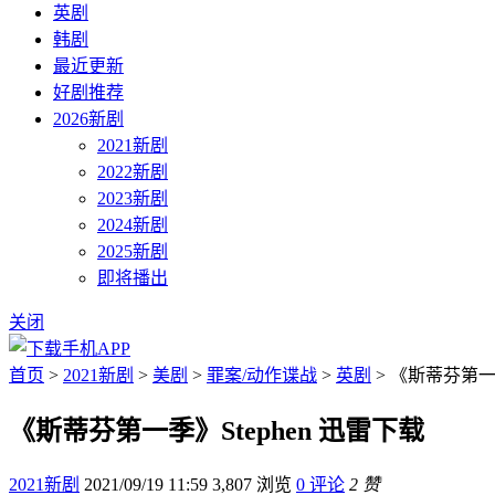
英剧
韩剧
最近更新
好剧推荐
2026新剧
2021新剧
2022新剧
2023新剧
2024新剧
2025新剧
即将播出
关闭
首页
>
2021新剧
>
美剧
>
罪案/动作谍战
>
英剧
> 《斯蒂芬第一季
《斯蒂芬第一季》Stephen 迅雷下载
2021新剧
2021/09/19 11:59
3,807 浏览
0 评论
2 赞