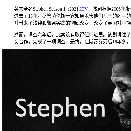
英文全名Stephen Season 1 (2021)
ITV
：该剧根据2006年
过去了13年。尽管劳伦斯一家知道杀害他们儿子的凶手
并带来了法律和警察实践的彻底改变，改变了英国对种族
然而，调查六年后，此案没有取得任何进展。该剧讲述了多琳和
切合作，完成了一项调查。最终，在斯蒂芬死后18年多