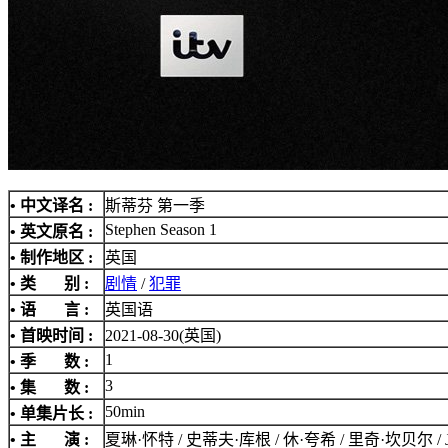
• 中文译名 :
斯蒂芬 第一季
Stephen Season 1
• 英文原名 :
• 制作地区 :
英国
• 类 别 :
剧情
/
犯罪
• 语 言 :
英国语
• 首映时间 :
2021-08-30(英国)
1
• 季 数 :
3
• 集 数 :
50min
• 单集片长 :
• 主 演 :
夏琳·怀特 / 史蒂夫·库根 / 休·夸希 / 里奇·坎贝尔 / Jorda