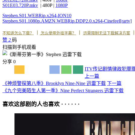
S01E03.720P.mkv
| 480P |
1080P
Stephen.S01.WEBRip.x264-ION10
Stephen.S01.1080p.AMZN.WEBRip.DDP2.0.x264-Cinefeel[rartv]
丨
丨
不知道怎么下载？
怎么使用外挂字幕？
迅雷限制无法下载解决方案
赞
2
码
扫描到手机观看
分享
0
ITV
传记
剧情
律政
犯罪
上一篇
《神烦警探第八季》Brooklyn Nine-Nine 迅雷下载
下一篇
《九个完美陌生人第一季》Nine Perfect Strangers 迅雷下载
喜欢这部剧的人也喜欢 · · · · · ·