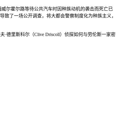
尔塔姆威尔霍尔路等待公共汽车时因种族动机的袭击而死亡已
动导致了一场公开调查，将大都会警察制度化为种族主义，
科尔（Clive Driscoll）侦探如何与劳伦斯一家密