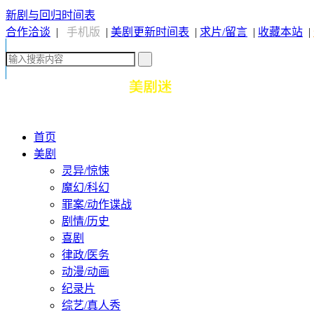
新剧与回归时间表
合作洽谈
|
手机版
|
美剧更新时间表
|
求片/留言
|
收藏本站
|
首页
美剧
灵异/惊悚
魔幻/科幻
罪案/动作谍战
剧情/历史
喜剧
律政/医务
动漫/动画
纪录片
综艺/真人秀