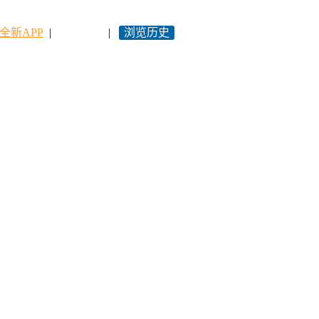
全新APP
|
永久网址
|
浏览历史