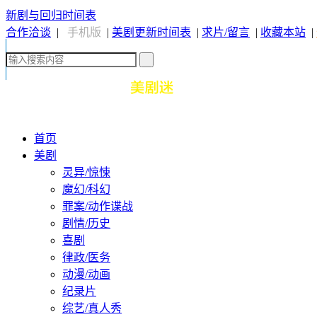
新剧与回归时间表
合作洽谈
|
手机版
|
美剧更新时间表
|
求片/留言
|
收藏本站
|
首页
美剧
灵异/惊悚
魔幻/科幻
罪案/动作谍战
剧情/历史
喜剧
律政/医务
动漫/动画
纪录片
综艺/真人秀