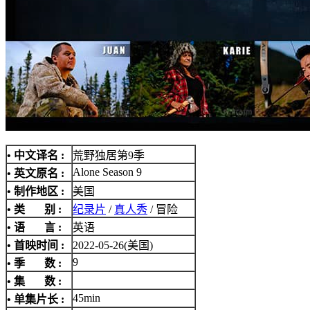
• 中文译名 :
荒野独居第9季
Alone Season 9
• 英文原名 :
• 制作地区 :
美国
• 类 别 :
纪录片
/
真人秀
/ 冒险
• 语 言 :
英语
• 首映时间 :
2022-05-26(美国)
9
• 季 数 :
• 集 数 :
45min
• 单集片长 :