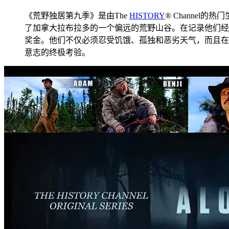
《荒野独居第九季》是由The
HISTORY
® Channel的热
了加拿大拉布拉多的一个偏远的荒野山谷。在记录他们经历
奖金。他们不仅必须忍受饥饿、孤独和恶劣天气，而且在
意志的终极考验。