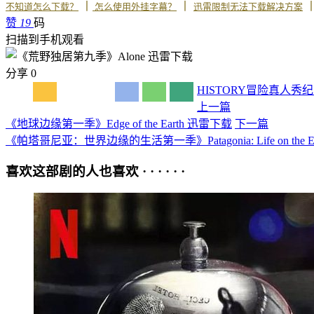
丨
丨
不知道怎么下载？
怎么使用外挂字幕？
迅雷限制无法下载解决方案
赞
19
码
扫描到手机观看
分享
0
HISTORY
冒险
真人秀
纪
上一篇
《地球边缘第一季》Edge of the Earth 迅雷下载
下一篇
《帕塔哥尼亚：世界边缘的生活第一季》Patagonia: Life on the Edge
喜欢这部剧的人也喜欢 · · · · · ·