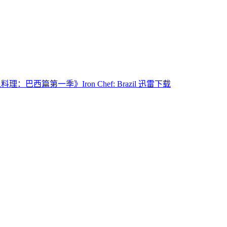
理：巴西篇第一季》Iron Chef: Brazil 迅雷下载