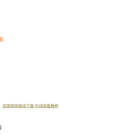
器）
丨
百度网盘离线下载/在线观看教程