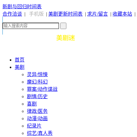
新剧与回归时间表
合作洽谈
|
手机版
|
美剧更新时间表
|
求片/留言
|
收藏本站
|
首页
美剧
灵异/惊悚
魔幻/科幻
罪案/动作谍战
剧情/历史
喜剧
律政/医务
动漫/动画
纪录片
综艺/真人秀