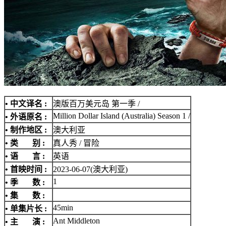
• 中文译名 :
澳版百万美元岛 第一季 /
Million Dollar Island (Australia) Season 1 /
• 外语原名 :
• 制作地区 :
澳大利亚
• 类 别 :
真人秀 / 冒险
• 语 言 :
英语
• 首映时间 :
2023-06-07(澳大利亚)
1
• 季 数 :
• 集 数 :
45min
• 单集片长 :
Ant Middleton
• 主 演 :