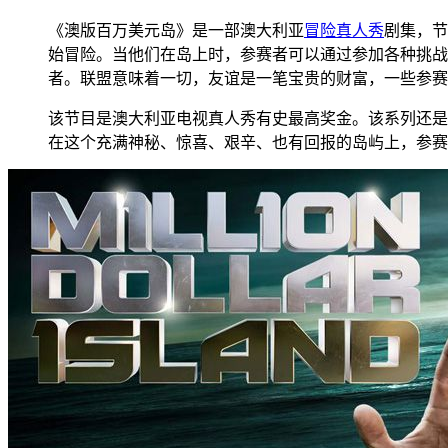
《澳版百万美元岛》是一部澳大利亚
冒险
真人秀
剧集，节
始冒险。当他们在岛上时，参赛者可以通过参加各种挑战
者。联盟意味着一切，友谊是一笔宝贵的财富，一些参赛
该节目是澳大利亚电视真人秀有史最高奖金。该系列还是
在这个充满神秘、惊喜、艰辛、也有回报的岛屿上，参赛