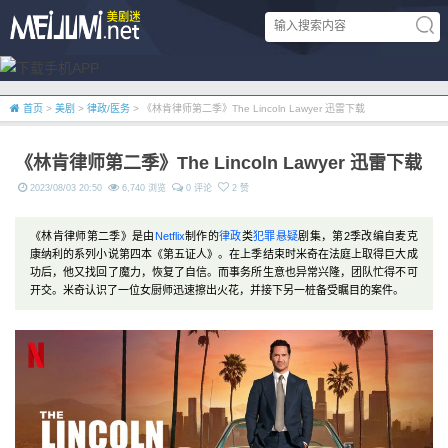
首页
>
美剧
>
律政/医务
> 《林肯律师第二季》The Lincoln Lawyer 迅雷下载
《林肯律师第二季》The Lincoln Lawyer 迅雷下载
2023/08/03 20:50
6,740 浏览
0 评论
2 赞
《林肯律师第二季》是由
Netflix
制作的
律政
类
犯罪
悬疑
剧集，第2季改编自麦克
康纳利的系列小说第四本《第五证人》。在上季结束时米奇在法庭上取得巨大成
功后，他又找回了魔力，恢复了自信。而事务所生意也异常兴隆，团队忙得不可
开交。米奇认识了一位女厨师迅速擦出火花，并接下另一桩备受瞩目的案件。