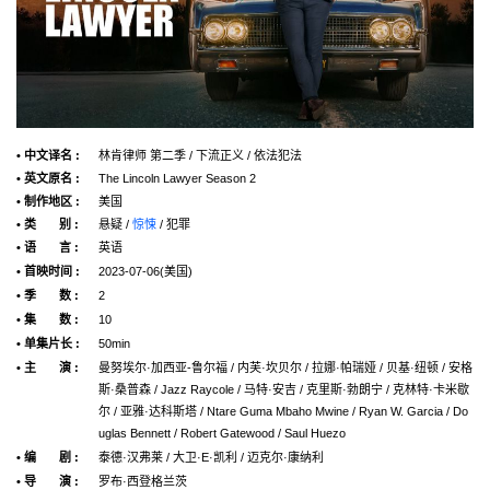
• 中文译名 :
林肯律师 第二季 / 下流正义 / 依法犯法
• 英文原名 :
The Lincoln Lawyer Season 2
• 制作地区 :
美国
• 类 别 :
悬疑 /
惊悚
/ 犯罪
• 语 言 :
英语
• 首映时间 :
2023-07-06(美国)
• 季 数 :
2
• 集 数 :
10
• 单集片长 :
50min
• 主 演 :
曼努埃尔·加西亚-鲁尔福 / 内芙·坎贝尔 / 拉娜·帕瑞娅 / 贝基·纽顿 / 安格
斯·桑普森 / Jazz Raycole / 马特·安吉 / 克里斯·勃朗宁 / 克林特·卡米歇
尔 / 亚雅·达科斯塔 / Ntare Guma Mbaho Mwine / Ryan W. Garcia / Do
uglas Bennett / Robert Gatewood / Saul Huezo
• 编 剧 :
泰德·汉弗莱 / 大卫·E·凯利 / 迈克尔·康纳利
• 导 演 :
罗布·西登格兰茨