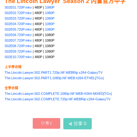
The Lincoln Lawyer Season 2 内置官方中字
S02E01.720P.mkv
| 480P |
1080P
S02E02.720P.mkv
| 480P |
1080P
S02E03.720P.mkv
| 480P |
1080P
S02E04.720P.mkv
| 480P |
1080P
S02E05.720P.mkv
| 480P |
1080P
S02E06.720P.mkv
| 480P | 1080P
S02E07.720P.mkv
| 480P | 1080P
S02E08.720P.mkv
| 480P | 1080P
S02E09.720P.mkv
| 480P | 1080P
S02E10.720P.mkv
| 480P | 1080P
上半季合辑
The.Lincoln.Lawyer.S02.PART1.720p.NF.WEBRip.x264-GalaxyTV
The.Lincoln.Lawyer.S02.PART1.1080p.NF.WEB.h264-ETHEL[TGx]
全季合辑
The.Lincoln.Lawyer.S02.COMPLETE.1080p.NF.WEB.H264-MIXED[TGx]
The.Lincoln.Lawyer.S02.COMPLETE.720p.NF.WEBRip.x264-GalaxyTV
分享
0
赞
2